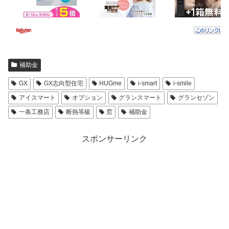
補助金
GX
GX志向型住宅
HUGme
i-smart
i-smile
アイスマート
オプション
グランスマート
グランセゾン
一条工務店
断熱等級
窓
補助金
スポンサーリンク