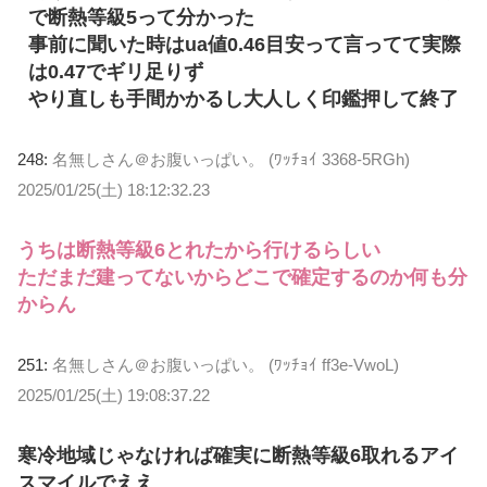
で断熱等級5って分かった
事前に聞いた時はua値0.46目安って言ってて実際
は0.47でギリ足りず
やり直しも手間かかるし大人しく印鑑押して終了
248:
名無しさん＠お腹いっぱい。 (ﾜｯﾁｮｲ 3368-5RGh)
2025/01/25(土) 18:12:32.23
うちは断熱等級6とれたから行けるらしい
ただまだ建ってないからどこで確定するのか何も分
からん
251:
名無しさん＠お腹いっぱい。 (ﾜｯﾁｮｲ ff3e-VwoL)
2025/01/25(土) 19:08:37.22
寒冷地域じゃなければ確実に断熱等級6取れるアイ
スマイルでええ