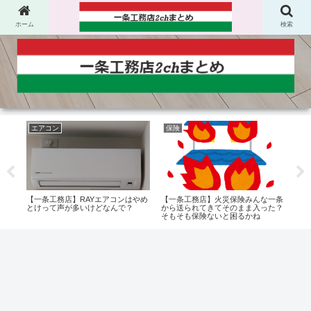
ホーム
検索
エアコン
保険
オ
、高
【一条工務店】RAYエアコンはやめ
【一条工務店】火災保険みんな一条
【一
とけって声が多いけどなんで？
から送られてきてそのまま入った？
ーっ
そもそも保険ないと困るかね
わっ