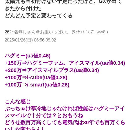
太陽光も当初付けない予定だったけど、GXが出て
きたから付けた
どんどん予定と変わってくる
262:
名無しさん＠お腹いっぱい。 (ﾜｯﾁｮｲ 1a71-ww8I)
2025/01/26(日) 06:56:09.92
ハグミー(ua値0.46)
+150万⇒ハグミーファム、アイスマイル(ua値0.34)
+200万⇒アイスマイルプラス(ua値0.34)
+100万⇒i-cube(ua値0.28)
+100万⇒i-smart(ua値0.26)
こんな感じ
ぶっちゃけ寒冷地じゃなければ性能はハグミーアイ
スマイルで十分では？とおもうね
どうせ数百万高くしても電気代は30年でも百万くら
いしか変わらんし