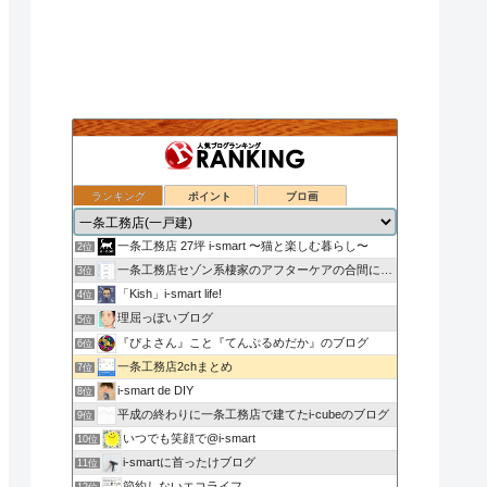
ランキング
ポイント
ブロ画
nasu_star's blog
1位
一条工務店 27坪 i-smart 〜猫と楽しむ暮らし〜
2位
一条工務店セゾン系棲家のアフターケアの合間に綴るブログ
3位
「Kish」i-smart life!
4位
理屈っぽいブログ
5位
『ぴよさん』こと『てんぷるめだか』のブログ
6位
一条工務店2chまとめ
7位
i-smart de DIY
8位
平成の終わりに一条工務店で建てたi-cubeのブログ
9位
いつでも笑顔で@i-smart
10位
i-smartに首ったけブログ
11位
節約しないエコライフ