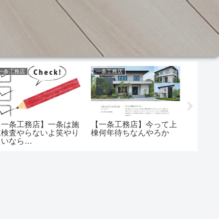
一条工務店
一条工務店
太陽光発
【一条工務店】一条は施
【一条工務店】今って上
【一条
主検査やらないよ笑やり
棟何年待ちなんやろか
ネル寿命
たいなら…
か嘘な