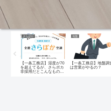
さらぽか
地盤
別体型の
【一条工務店】湿度が70
【一条工務店】地盤調
てスマホ
を超えてるが、さらポカ
は営業がやるの？
？ 終わっ
非採用だとこんなものな
のか？