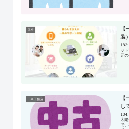
【
屋根
装
182: 名
ット部分
【
一条工務店
し
134: 名
太陽
で、