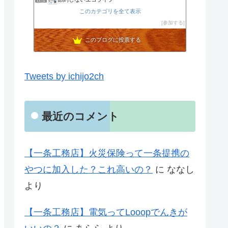
12位
noahnoah研究所
このカテゴリを全て表示
13位
わたしの家づくり│ハウスメーカーで注文住宅を建てよう
参加する
14位
わかまっちょのおうち
15位
このブログに投票する
Tweets by ichijo2ch
最近のコメント
【一条工務店】火災保険って一条提携の
やつに加入した？これ高いの？
に
ななし
より
【一条工務店】電気ってLooopでんきが