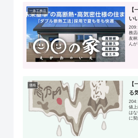
【
一条工務店
い
209: 名
務店
友林
んが .
【
価格
る
204: 名
値上
はな
に契約