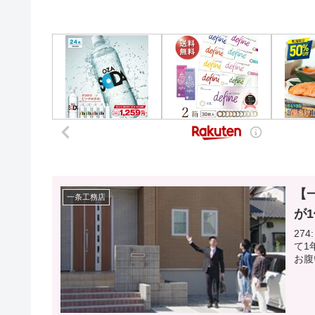
【
一条工務店
が
274: 名
て1年 見学とかの申し込み相談が1件もありません 2