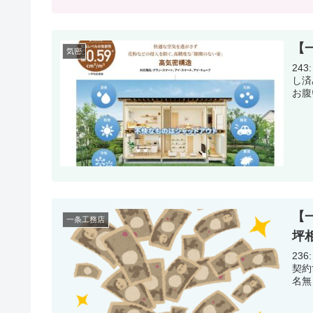
【
気密
243: 名
し済みの先輩方 気密
【
一条工務店
坪
236: 名
契約