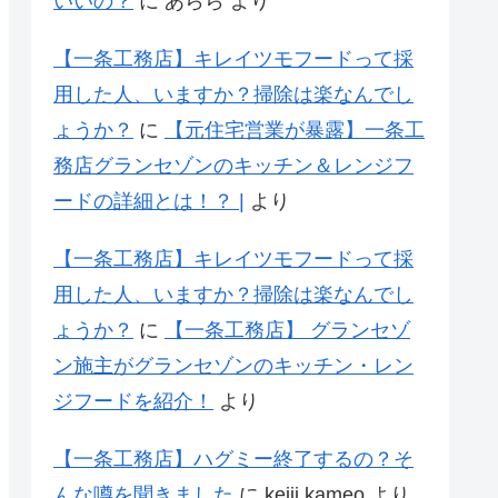
いいの？
に
あらら
より
【一条工務店】キレイツモフードって採
用した人、いますか？掃除は楽なんでし
ょうか？
に
【元住宅営業が暴露】一条工
務店グランセゾンのキッチン＆レンジフ
ードの詳細とは！？ |
より
【一条工務店】キレイツモフードって採
用した人、いますか？掃除は楽なんでし
ょうか？
に
【一条工務店】 グランセゾ
ン施主がグランセゾンのキッチン・レン
ジフードを紹介！
より
【一条工務店】ハグミー終了するの？そ
んな噂を聞きました
に
keiji kameo
より