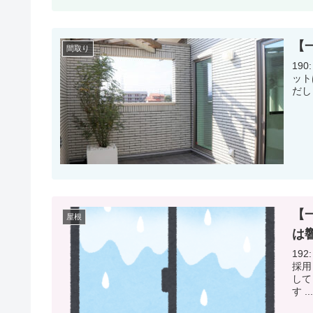
【
間取り
190: 名
ットは排水
【
屋根
は
192: 名
採用してる方
して
す ..