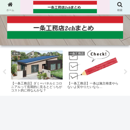
ホーム
検索
屋根
一条工務店
オ
ディオ
【一条工務店】ダミーパネルとコロ
【一条工務店】一条は施主検査やら
【一
ニアルって長期的に見るとどっちが
ないよ笑やりたいなら…
ーっ
コスト的に得なんかな？
わっ