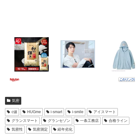
気密
c値
HUGme
i-smart
i-smile
アイスマート
グランスマート
グランセゾン
一条工務店
合格ライン
気密性
気密測定
経年劣化