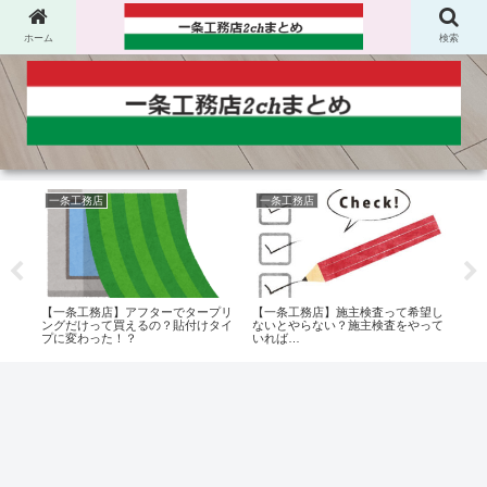
ホーム
検索
一条工務店
一条工務店
一
20
【一条工務店】アフターでタープリ
【一条工務店】施主検査って希望し
【一
ングだけって買えるの？貼付けタイ
ないとやらない？施主検査をやって
ない
プに変わった！？
いれば…