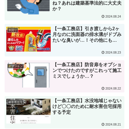
ね？あれは建築基準法的に大丈夫
か？
2024.08.24
【一条工務店】引き渡しから2ヶ
水回り
月なのに洗面器の排水溝がドブみ
たいな臭いが…！その他にも…
2024.08.23
【一条工務店】防音扉をオプショ
オプション
ンでつけたのですがこれって施工
ミスでしょうか…？
2024.08.22
【一条工務店】水没地域じゃない
耐水害住宅
けど〇〇のために耐水害住宅採用
する予定
2024.08.21