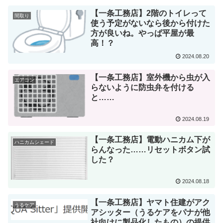
【一条工務店】2階のトイレって
間取り
使う予定がないなら後から付けた
方が良いね。やっぱ平屋が最
高！？
2024.08.20
【一条工務店】室外機から虫が入
エアコン
らないように防虫弁を付ける
と……
2024.08.19
【一条工務店】電動ハニカム下が
ハニカムシェード
らんなった……リセットボタン試
した？
2024.08.18
【一条工務店】ヤマト住建がアク
うるケア
アシッター（うるケアをパナが他
社向けに製品化したもの）の提供