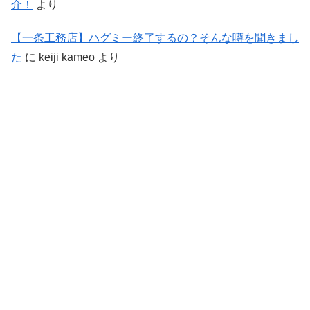
介！
より
【一条工務店】ハグミー終了するの？そんな噂を聞きまし
た
に
keiji kameo
より