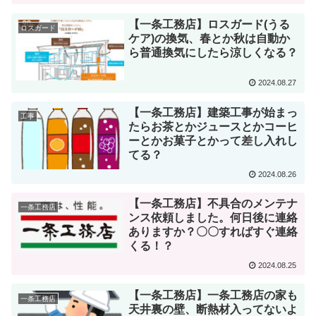
【一条工務店】ロスガード(うる
ロスガード
ケア)の換気、春とか秋は自動か
ら普通換気にしたら涼しくなる？
2024.08.27
【一条工務店】建築工事が始まっ
工事
たらお茶とかジュースとかコーヒ
ーとかお菓子とかって差し入れし
てる？
2024.08.26
【一条工務店】不具合のメンテナ
一条工務店
ンス依頼しました。何日後に連絡
ありますか？〇〇すればすぐ連絡
くる！？
2024.08.25
【一条工務店】一条工務店の家も
一条工務店
天井裏の壁、断熱材入ってないよ