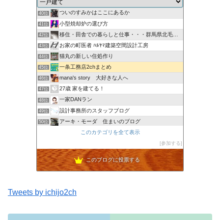
ローコスト住宅（秀光ビルド）で家を建てる
39位
ついのすみかはここにあるか
40位
小型焼却炉の選び方
41位
移住・田舎での暮らしと仕事・・・群馬県北毛みなかみエリア
42位
お家の町医者 ﾊﾙﾔﾏ建築空間設計工房
43位
猫丸の新しい住処作り
44位
一条工務店2chまとめ
45位
mana's story 大好きな人へ
46位
27歳 家を建てる！
47位
一家DANラン
48位
設計事務所のスタッフブログ
49位
アーキ・モーダ 住まいのブログ
50位
シバ家ブログ＠注文住宅の金額を公開していきます
このカテゴリを全て表示
51位
不動産屋の独り言
参加する
52位
このブログに投票する
Tweets by ichijo2ch