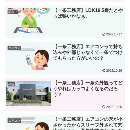
【一条工務店】LDK19.5畳だとや
間取り
っぱ狭いかなぁ。
2022.10.27
【一条工務店】エアコンって持ち
エアコン
込みや外部じゃなくて一条でつけ
てもらった方がいいの？
2022.10.26
【一条工務店】一条の外観ってど
外観
うやればカッコよくなるのだろ
う？
2022.10.25
【一条工務店】エアコンの穴が小
エアコン
さかったからスリーブ外されて穴