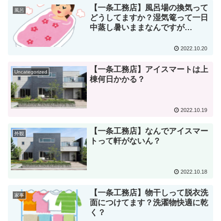
【一条工務店】風呂場の換気って
風呂
どうしてますか？湿気篭って一日
中蒸し暑いままなんですが…
2022.10.20
【一条工務店】アイスマートは上
Uncategorized
棟何日かかる？
2022.10.19
【一条工務店】なんでアイスマー
外観
トって軒がないん？
2022.10.18
【一条工務店】物干しって脱衣洗
家事
面につけてます？洗濯物快適に乾
く？