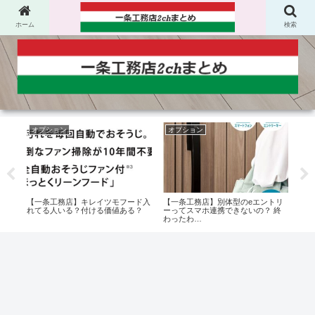
ホーム
検索
オプション
オプション
建
ート
【一条工務店】キレイツモフード入
【一条工務店】別体型のeエントリ
【一
れてる人いる？付ける価値ある？
ーってスマホ連携できないの？ 終
くて
わったわ…
った