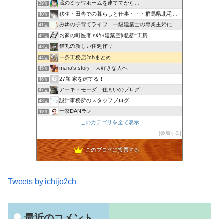
蔵のミサワホームを建ててから…
39位
移住・田舎での暮らしと仕事・・・群馬県北毛みなかみエリア
40位
みゆの子育てライフ｜一級建築士の専業主婦による子ども・家
41位
お家の町医者 ﾊﾙﾔﾏ建築空間設計工房
42位
猫丸の新しい住処作り
43位
一条工務店2chまとめ
44位
mana's story 大好きな人へ
45位
27歳 家を建てる！
46位
アーキ・モーダ 住まいのブログ
47位
設計事務所のスタッフブログ
48位
一家DANラン
49位
ＤＩＡＲＹ-ダイアリー
このカテゴリを全て表示
50位
シバ家ブログ＠注文住宅の金額を公開していきます
参加する
51位
このブログに投票する
Tweets by ichijo2ch
最近のコメント