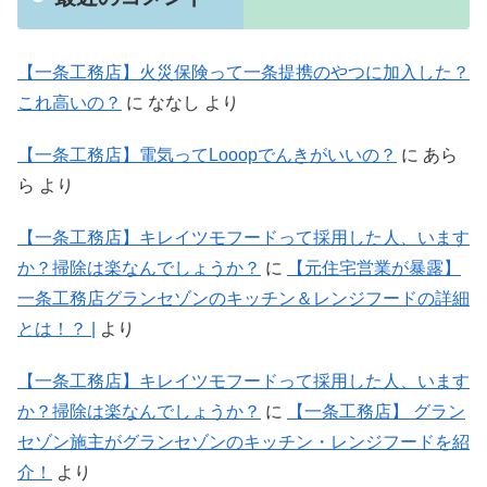
【一条工務店】火災保険って一条提携のやつに加入した？
これ高いの？
に
ななし
より
【一条工務店】電気ってLooopでんきがいいの？
に
あら
ら
より
【一条工務店】キレイツモフードって採用した人、います
か？掃除は楽なんでしょうか？
に
【元住宅営業が暴露】
一条工務店グランセゾンのキッチン＆レンジフードの詳細
とは！？ |
より
【一条工務店】キレイツモフードって採用した人、います
か？掃除は楽なんでしょうか？
に
【一条工務店】 グラン
セゾン施主がグランセゾンのキッチン・レンジフードを紹
介！
より