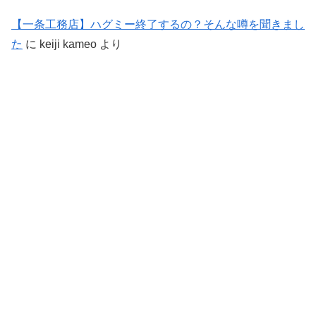
【一条工務店】ハグミー終了するの？そんな噂を聞きまし
た
に
keiji kameo
より