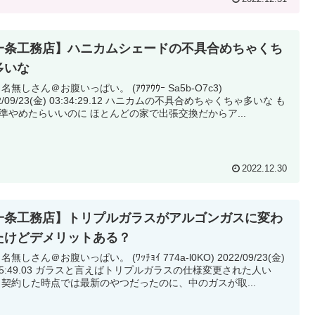
一条工務店】ハニカムシェードの不具合めちゃくち
多いな
: 名無しさん＠お腹いっぱい。 (ｱｳｱｳｳｰ Sa5b-O7c3)
/23(金) 03:34:29.12 ハニカムの不具合めちゃくちゃ多いな も
う標準やめたらいいのに ほとんどの家で出張交換だからア...
2022.12.30
一条工務店】トリプルガラスがアルゴンガスに変わ
たけどデメリットある？
 名無しさん＠お腹いっぱい。 (ﾜｯﾁｮｲ 774a-l0KO) 2022/09/23(金)
ラスと言えばトリプルガラスの仕様変更された人い
る？ 契約した時点では最新のやつだったのに、中のガスが取...