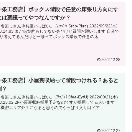
一条工務店】ボックス階段で任意の床張り方向にす
には稟議ってやつなんですか？
 名無しさん＠お腹いっぱい。 (ｵｯﾍﾟｹ Srcb-Pkrc) 2022/09/22(木)
借契約もしてない身だけど質問お願いします 自分で
り考えてるんだけど一条ってボックス階段で任意の床...
2022.12.28
一条工務店】小屋裏収納って階段つけれる？あると
利？
 名無しさん＠お腹いっぱい。 (ﾜｯﾁｮｲ 9fee-EytU) 2022/09/21(水)
F小屋裏収納採用予定なのですが採用してる人います
か？ 機密エリア外？になると思うのでやっぱり入り口ドア...
2022.12.27