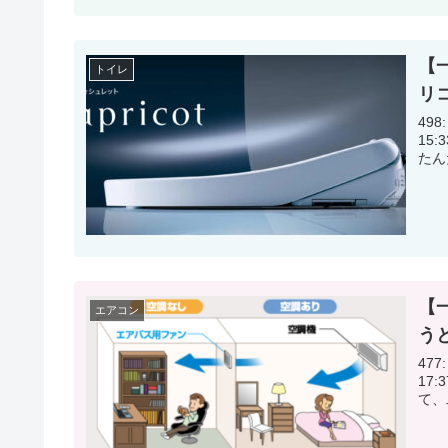
【
トイレ
リ
498:
15:33:46.46 トイ
【
エアコン
う
477:
17:37:40.17 吹
て、