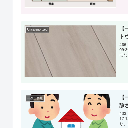
【
Uncategorized
ト
466:
09:36:08.88 く
【
一条工務店
診
433:
17:14:42.03 設
り、