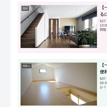
【
階段
る
527:
13:08:14.83 まだ
間取
【
間取り
便
507:
20:33:23.02 2