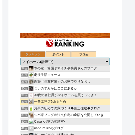
ランキング
ポイント
ブロ画
注文住宅の施工例［Cecorei.com］BLOG
30位
姫路で注文二世帯住宅を建てたい
31位
木の家 箕面ヤマイチ事務員さんのブログ
32位
老後生活ニュース
33位
新築（住友林業）のお家でやりなおし
34位
ついのすみかはここにあるか
35位
30代の会社員がマイホームを買うってよ！
36位
一条工務店2chまとめ
37位
お茶の初めての家づくり◆富士住建◆ブログ
38位
シバ家ブログ＠注文住宅の金額を公開していきます
39位
Casa -お家の相談室-
40位
nana-m-lifeのブログ
41位
ガレージハウスは建つのか