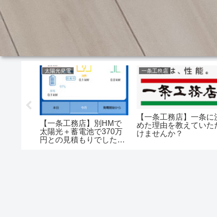
太陽光発電
一条工務店
【一条工務店】一条に
キレイツ
【一条工務店】別HMで
めた理由を教えていた
る人い
太陽光＋蓄電池で370万
けませんか？
ある？
円との見積もりでした。
一条はなんでこんな安い
の？