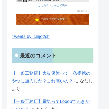
42位
宮城県仙台市のBORDERLESS株式会社です。
このカテゴリを全て表示
43位
1000万円で家建てました(^^)風水好き節約主婦のローコ…
参加する
44位
このブログに投票する
Tweets by ichijo2ch
最近のコメント
【一条工務店】火災保険って一条提携の
やつに加入した？これ高いの？
に
ななし
より
【一条工務店】電気ってLooopでんきが