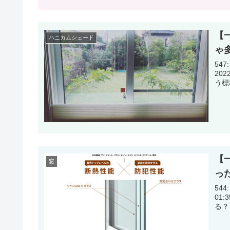
【
ハニカムシェード
ゃ
547
2022/09
【
窓
っ
544:
01:35:49.03 ガ