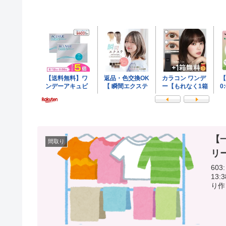
【
間取り
リ
603:
13:38:19.05 みん