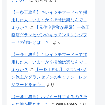
いいの？
に
あらら
より
【一条工務店】キレイツモフードって採
用した人、いますか？掃除は楽なんでし
ょうか？
に
【元住宅営業が暴露】一条工
務店グランセゾンのキッチン＆レンジフ
ードの詳細とは！？ |
より
【一条工務店】キレイツモフードって採
用した人、いますか？掃除は楽なんでし
ょうか？
に
【一条工務店】 グランセゾ
ン施主がグランセゾンのキッチン・レン
ジフードを紹介！
より
【一条工務店】ハグミー終了するの？そ
んな噂を聞きました
に
keiji kameo
より