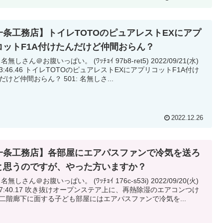
一条工務店】トイレTOTOのピュアレストEXにアプ
コットF1A付けたんだけど仲間おらん？
 名無しさん＠お腹いっぱい。 (ﾜｯﾁｮｲ 97b8-ret5) 2022/09/21(水)
レTOTOのピュアレストEXにアプリコットF1A付け
たんだけど仲間おらん？ 501: 名無しさ...
2022.12.26
一条工務店】各部屋にエアパスファンで冷気を送ろ
と思うのですが、やった方いますか？
 名無しさん＠お腹いっぱい。 (ﾜｯﾁｮｲ 176c-s53i) 2022/09/20(火)
き抜けオープンステア上に、再熱除湿のエアコンつけ
二階廊下に面する子ども部屋にはエアパスファンで冷気を...