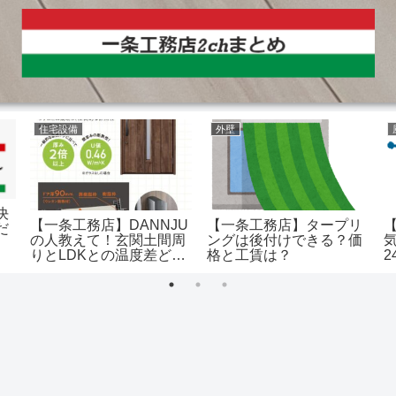
住宅設備
外壁
決
【一条工務店】DANNJU
【一条工務店】タープリ
だ
の人教えて！玄関土間周
ングは後付けできる？価
りとLDKとの温度差どれ
格と工賃は？
くらい？