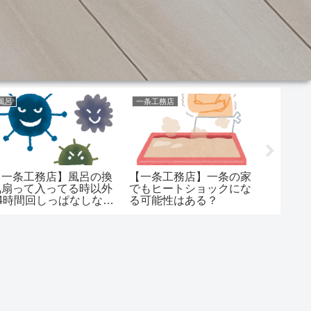
風呂
一条工務店
建具
【一条工務店】風呂の換
【一条工務店】一条の家
【一条
気扇って入ってる時以外
でもヒートショックにな
で検討
24時間回しっぱなしなん
る可能性はある？
ど、Sadi
だけどやりすぎなんです
オロッ
か？