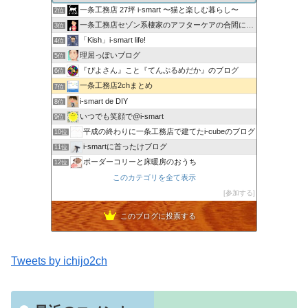
一条工務店 27坪 i-smart 〜猫と楽しむ暮らし〜
2位
一条工務店セゾン系棲家のアフターケアの合間に綴るブログ
3位
「Kish」i-smart life!
4位
理屈っぽいブログ
5位
『ぴよさん』こと『てんぷるめだか』のブログ
6位
一条工務店2chまとめ
7位
i-smart de DIY
8位
いつでも笑顔で@i-smart
9位
平成の終わりに一条工務店で建てたi-cubeのブログ
10位
i-smartに首ったけブログ
11位
ボーダーコリーと床暖房のおうち
12位
節約しないエコライフ
このカテゴリを全て表示
13位
noahnoah研究所
参加する
14位
わたしの家づくり│ハウスメーカーで注文住宅を建てよう
15位
このブログに投票する
Tweets by ichijo2ch