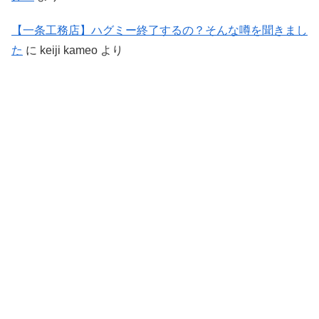
【一条工務店】ハグミー終了するの？そんな噂を聞きまし
た
に
keiji kameo
より