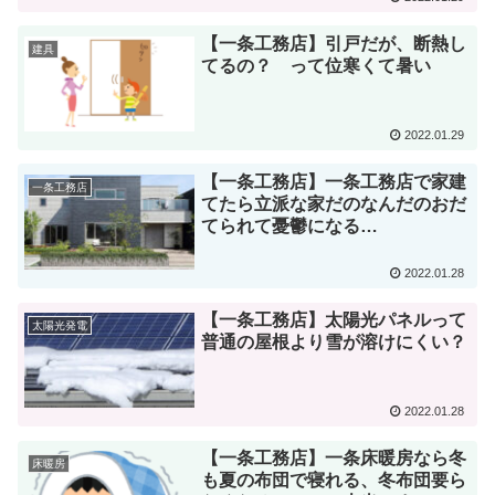
【一条工務店】引戸だが、断熱し
建具
てるの？ って位寒くて暑い
2022.01.29
【一条工務店】一条工務店で家建
一条工務店
てたら立派な家だのなんだのおだ
てられて憂鬱になる…
2022.01.28
【一条工務店】太陽光パネルって
太陽光発電
普通の屋根より雪が溶けにくい？
2022.01.28
【一条工務店】一条床暖房なら冬
床暖房
も夏の布団で寝れる、冬布団要ら