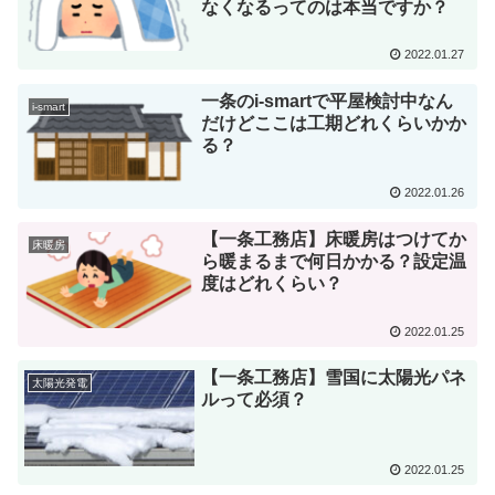
なくなるってのは本当ですか？
2022.01.27
一条のi-smartで平屋検討中なん
i-smart
だけどここは工期どれくらいかか
る？
2022.01.26
【一条工務店】床暖房はつけてか
床暖房
ら暖まるまで何日かかる？設定温
度はどれくらい？
2022.01.25
【一条工務店】雪国に太陽光パネ
太陽光発電
ルって必須？
2022.01.25