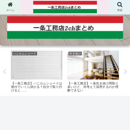
ホーム
検索
ハニカムシェード
吹き抜け
一
【一条工務店】ハニカムシェードは
【一条工務店】一条吹き抜け間取り
【一
aでも
後付でいくら掛かる？自分で取り付
多いけど、何考えて採用するのか理
税を
たん
けると……
解できない
れた