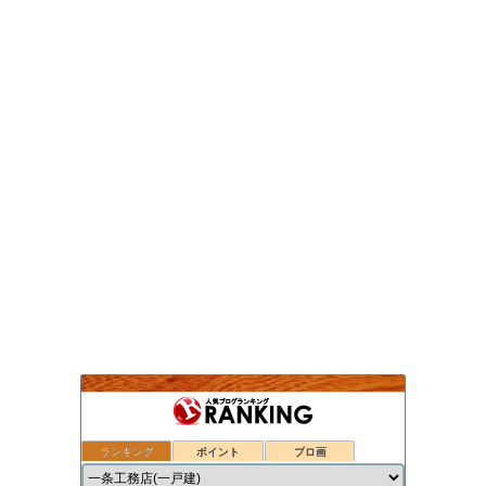
ランキング
ポイント
ブロ画
nasu_star's blog
1位