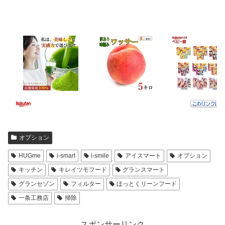
オプション
HUGme
i-smart
i-smile
アイスマート
オプション
キッチン
キレイツモフード
グランスマート
グランセゾン
フィルター
ほっとくリーンフード
一条工務店
掃除
スポンサーリンク