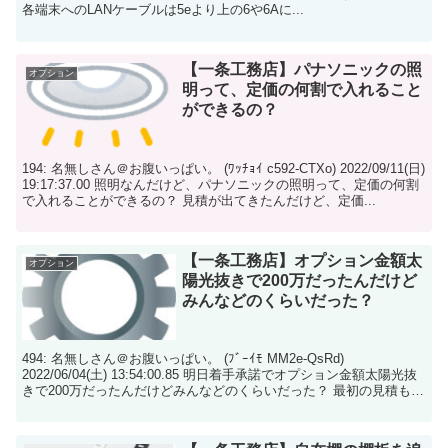
各端末へのLANケーブルは5eより上の6や6Aに...
【一条工務店】パナソニックの照
オプション
明って、定価の何割で入れること
ができるの？
194: 名無しさん＠お腹いっぱい。 (ﾜｯﾁｮｲ c592-CTXo) 2022/09/11(日)
19:17:37.00 照明なんだけど、パナソニックの照明って、定価の何割
で入れることができるの？ 見積が出てきたんだけど、定価...
【一条工務店】オプション金額太
オプション
陽光抜きで200万だったんだけど
みんなどのくらいだった？
494: 名無しさん＠お腹いっぱい。 (ﾌﾞｰｲﾓ MM2e-QsRd)
2022/06/04(土) 13:54:00.85 明日着手承諾でオプション金額太陽光抜
きで200万だったんだけどみんなどのくらいだった？ 最初の見積もり
で...