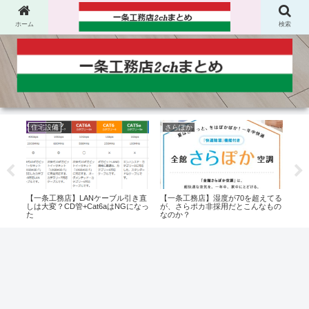
ホーム
検索
住宅設備
さらぽか
太
沸き
【一条工務店】LANケーブル引き直
【一条工務店】湿度が70を超えてる
【一
う方
しは大変？CD管+Cat6aはNGになっ
が、さらポカ非採用だとこんなもの
年は
節約
た
なのか？