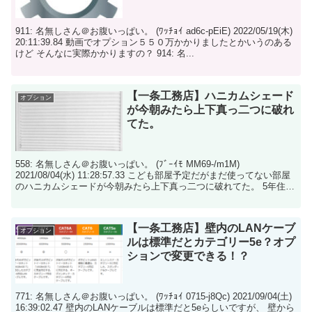
911: 名無しさん＠お腹いっぱい。 (ﾜｯﾁｮｲ ad6c-pEiE) 2022/05/19(木)
20:11:39.84 動画でオプション５５０万かかりましたとかいうのある
けど そんなに実際かかりますの？ 914: 名...
【一条工務店】ハニカムシェード
オプション
が今朝みたら上下真っ二つに破れ
てた。
558: 名無しさん＠お腹いっぱい。 (ﾌﾞｰｲﾓ MM69-/m1M)
2021/08/04(水) 11:28:57.33 こども部屋予定だがまだ使ってない部屋
のハニカムシェードが今朝みたら上下真っ二つに破れてた。 5年住ん
でて...
【一条工務店】壁内のLANケーブ
オプション
ルは標準だとカテゴリー5e？オプ
ションで変更できる！？
771: 名無しさん＠お腹いっぱい。 (ﾜｯﾁｮｲ 0715-j8Qc) 2021/09/04(土)
16:39:02.47 壁内のLANケーブルは標準だと5eらしいですが、 壁から