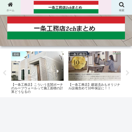
ホーム
検索
屋根
一条工務店
一
上に
【一条工務店】こういう玄関ポーチ
【一条工務店】建築済みもオリジナ
【一
証】
のルーフウォールって施工面積の計
ル設備含めて10年保証に！！
税を
算どうなるの
れた