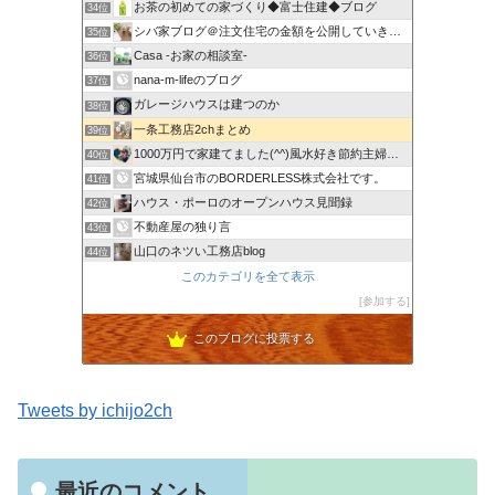
お茶の初めての家づくり◆富士住建◆ブログ
34位
シバ家ブログ＠注文住宅の金額を公開していきます
35位
Casa -お家の相談室-
36位
nana-m-lifeのブログ
37位
ガレージハウスは建つのか
38位
一条工務店2chまとめ
39位
1000万円で家建てました(^^)風水好き節約主婦のローコ…
40位
宮城県仙台市のBORDERLESS株式会社です。
41位
ハウス・ポーロのオープンハウス見聞録
42位
不動産屋の独り言
43位
山口のネツい工務店blog
44位
Beautiful Life
このカテゴリを全て表示
45位
いえのつくりかた。
参加する
46位
このブログに投票する
Tweets by ichijo2ch
最近のコメント