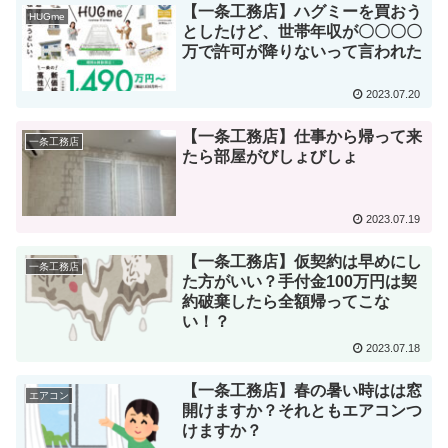
【一条工務店】ハグミーを買おう
HUGme
としたけど、世帯年収が〇〇〇〇
万で許可が降りないって言われた
2023.07.20
【一条工務店】仕事から帰って来
一条工務店
たら部屋がびしょびしょ
2023.07.19
【一条工務店】仮契約は早めにし
一条工務店
た方がいい？手付金100万円は契
約破棄したら全額帰ってこな
い！？
2023.07.18
【一条工務店】春の暑い時はは窓
エアコン
開けますか？それともエアコンつ
けますか？