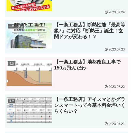
2023.07.24
【一条工務店】断熱性能「最高等
一条工務店
級7」に対応「断熱王」誕生！玄
関ドアが変わる！？
2023.07.23
【一条工務店】地盤改良工事で
地盤
150万飛んだわ
2023.07.22
【一条工務店】アイスマとかグラ
価格
ンスマートって今基本料金坪いく
らくらい？
2023.07.21