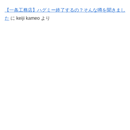
【一条工務店】ハグミー終了するの？そんな噂を聞きまし
た
に
keiji kameo
より