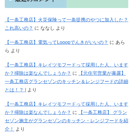
【一条工務店】火災保険って一条提携のやつに加入した？
これ高いの？
に
ななし
より
【一条工務店】電気ってLooopでんきがいいの？
に
あら
ら
より
【一条工務店】キレイツモフードって採用した人、います
か？掃除は楽なんでしょうか？
に
【元住宅営業が暴露】
一条工務店グランセゾンのキッチン＆レンジフードの詳細
とは！？ |
より
【一条工務店】キレイツモフードって採用した人、います
か？掃除は楽なんでしょうか？
に
【一条工務店】 グラン
セゾン施主がグランセゾンのキッチン・レンジフードを紹
介！
より