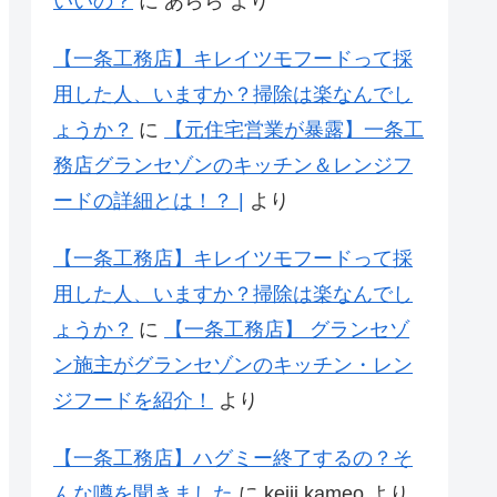
いいの？
に
あらら
より
【一条工務店】キレイツモフードって採
用した人、いますか？掃除は楽なんでし
ょうか？
に
【元住宅営業が暴露】一条工
務店グランセゾンのキッチン＆レンジフ
ードの詳細とは！？ |
より
【一条工務店】キレイツモフードって採
用した人、いますか？掃除は楽なんでし
ょうか？
に
【一条工務店】 グランセゾ
ン施主がグランセゾンのキッチン・レン
ジフードを紹介！
より
【一条工務店】ハグミー終了するの？そ
んな噂を聞きました
に
keiji kameo
より