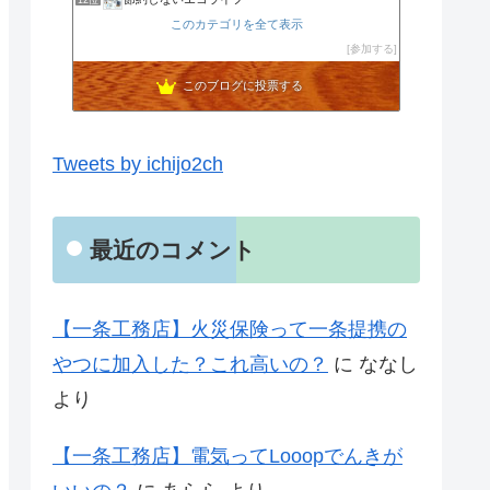
12位
noahnoah研究所
このカテゴリを全て表示
13位
わたしの家づくり│ハウスメーカーで注文住宅を建てよう
参加する
14位
わかまっちょのおうち
15位
このブログに投票する
Tweets by ichijo2ch
最近のコメント
【一条工務店】火災保険って一条提携の
やつに加入した？これ高いの？
に
ななし
より
【一条工務店】電気ってLooopでんきが