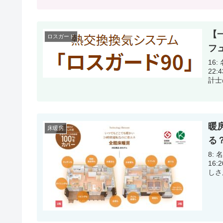
【
ロスガード
フ
16: 
22:43:39.74 書斎
暖
床暖房
る
8: 名
16:20:51.65 床暖房
しさん