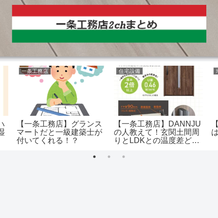
一条工務店
住宅設備
ハ
【一条工務店】グランス
【一条工務店】DANNJU
湿
マートだと一級建築士が
の人教えて！玄関土間周
付いてくれる！？
りとLDKとの温度差どれ
くらい？