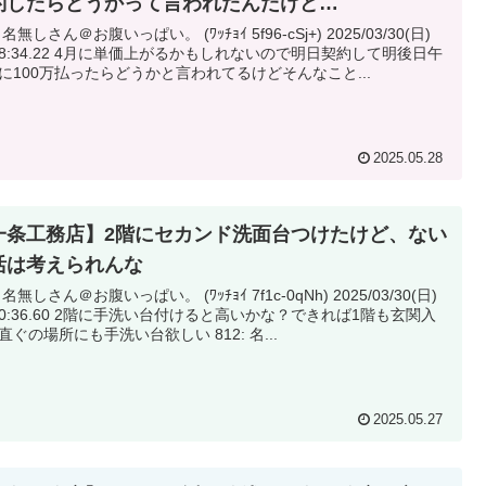
約したらどうかって言われたんだけど…
 名無しさん＠お腹いっぱい。 (ﾜｯﾁｮｲ 5f96-cSj+) 2025/03/30(日)
に単価上がるかもしれないので明日契約して明後日午
に100万払ったらどうかと言われてるけどそんなこと...
2025.05.28
一条工務店】2階にセカンド洗面台つけたけど、ない
活は考えられんな
 名無しさん＠お腹いっぱい。 (ﾜｯﾁｮｲ 7f1c-0qNh) 2025/03/30(日)
に手洗い台付けると高いかな？できれば1階も玄関入
って直ぐの場所にも手洗い台欲しい 812: 名...
2025.05.27