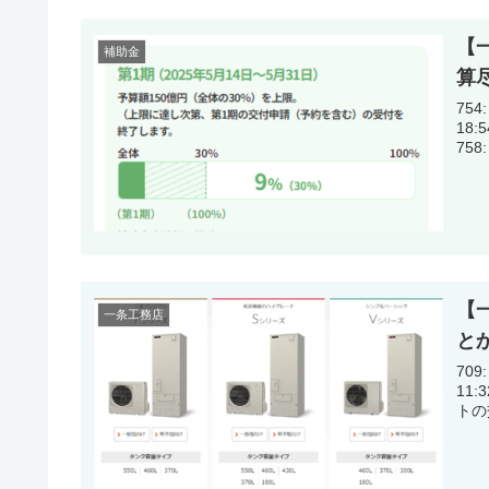
【
補助金
算
754:
18:54:53.27 GX
75
【
一条工務店
と
709:
11:32:58.74 一条
トの