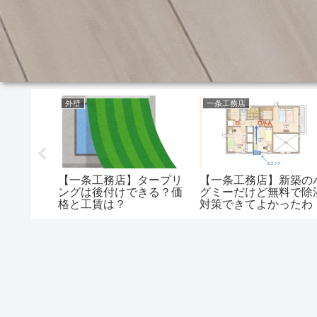
外壁
一条工務店
茨城のみ
【一条工務店】タープリ
【一条工務店】新築の
一条工務
ングは後付けできる？価
グミーだけど無料で除
型分譲地
格と工賃は？
対策できてよかったわ
ごいこと