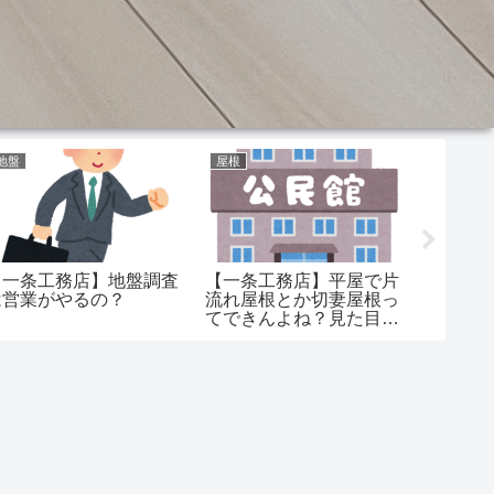
地盤
屋根
オプショ
【一条工務店】地盤調査
【一条工務店】平屋で片
【一条工
は営業がやるの？
流れ屋根とか切妻屋根っ
フレル
てできんよね？見た目が
番後悔
完全に○○○