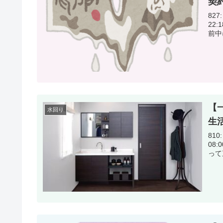
契
827:
22:18:34.22 4月
前中
【
水回り
生
810:
08:00:36.60 2階