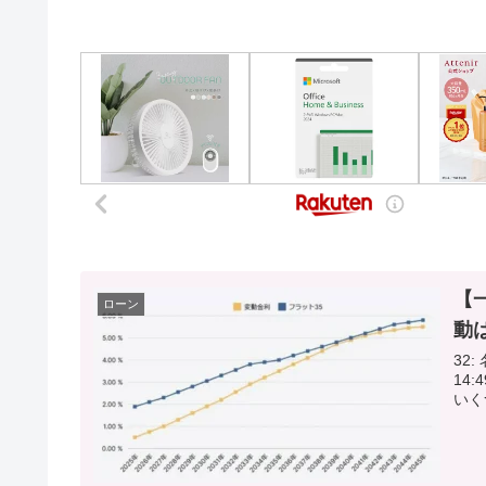
【
ローン
動
32: 
14:49:52.88 au
いく