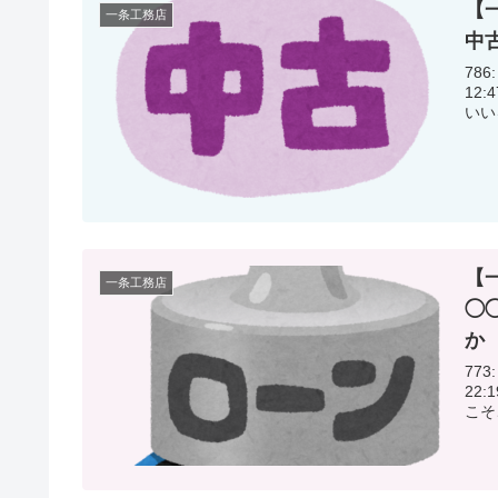
【
一条工務店
中
786:
12:47:34.51 お金
【
一条工務店
◯
か
773:
22:19:06.81 グラン
こそ