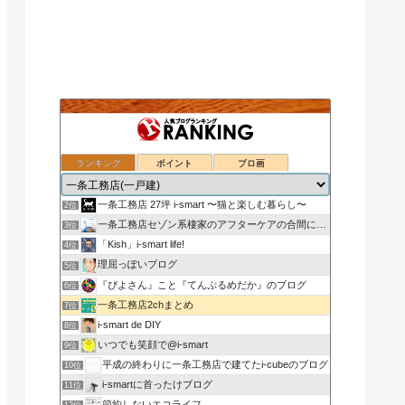
ランキング
ポイント
ブロ画
nasu_star's blog
1位
一条工務店 27坪 i-smart 〜猫と楽しむ暮らし〜
2位
一条工務店セゾン系棲家のアフターケアの合間に綴るブログ
3位
「Kish」i-smart life!
4位
理屈っぽいブログ
5位
『ぴよさん』こと『てんぷるめだか』のブログ
6位
一条工務店2chまとめ
7位
i-smart de DIY
8位
いつでも笑顔で@i-smart
9位
平成の終わりに一条工務店で建てたi-cubeのブログ
10位
i-smartに首ったけブログ
11位
節約しないエコライフ