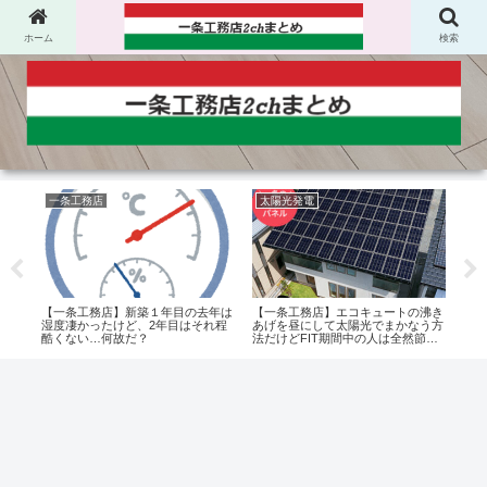
ホーム
検索
一条工務店
太陽光発電
一
上に
【一条工務店】新築１年目の去年は
【一条工務店】エコキュートの沸き
【一
証】
湿度凄かったけど、2年目はそれ程
あげを昼にして太陽光でまかなう方
なん
酷くない…何故だ？
法だけどFIT期間中の人は全然節約
にならない？