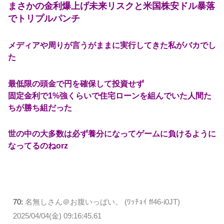
まさかの金利爆上げ未来リスクと米国株安ドル暴落
でトリプルパンチ
メディアや周りが言うがままに実行してきた私がバカでし
た
最低限の頭金で円を確保して投資せず
固定金利で1%強くらいで住宅ローンを組んでいた人間た
ちが勝ち組だった
世の中の大多数は必ず養分になってゲームに負けるように
なってるのねorz
70:
名無しさん＠お腹いっぱい。 (ﾜｯﾁｮｲ ff46-i0JT)
2025/04/04(金) 09:16:45.61