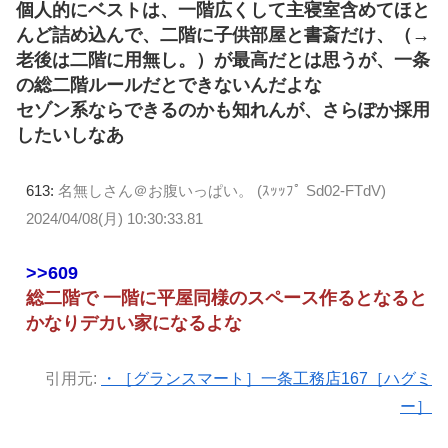
個人的にベストは、一階広くして主寝室含めてほと
んど詰め込んで、二階に子供部屋と書斎だけ、（→
老後は二階に用無し。）が最高だとは思うが、一条
の総二階ルールだとできないんだよな
セゾン系ならできるのかも知れんが、さらぽか採用
したいしなあ
613:
名無しさん＠お腹いっぱい。 (ｽｯｯﾌﾟ Sd02-FTdV)
2024/04/08(月) 10:30:33.81
>>609
総二階で 一階に平屋同様のスペース作るとなると
かなりデカい家になるよな
引用元:
・［グランスマート］一条工務店167［ハグミ
ー］