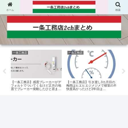
ホーム
検索
一条工務店
一条工務店
太
十年
【一条工務店】感震ブレーカーがデ
【一条工務店】引き渡し3カ月目の
【一
対無
フォルトでついてくるけど正月の地
梅雨はヒエヒエジメジメで寝室の不
タイ
震でブレーカー発動したひと居ま
快度高かったけど2年目は…
タル
す？