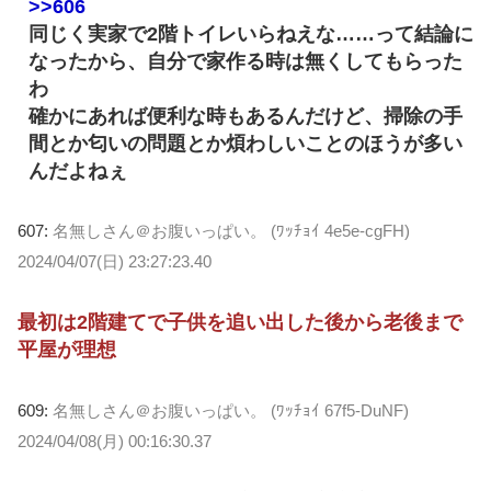
>>606
同じく実家で2階トイレいらねえな……って結論に
なったから、自分で家作る時は無くしてもらった
わ
確かにあれば便利な時もあるんだけど、掃除の手
間とか匂いの問題とか煩わしいことのほうが多い
んだよねぇ
607:
名無しさん＠お腹いっぱい。 (ﾜｯﾁｮｲ 4e5e-cgFH)
2024/04/07(日) 23:27:23.40
最初は2階建てで子供を追い出した後から老後まで
平屋が理想
609:
名無しさん＠お腹いっぱい。 (ﾜｯﾁｮｲ 67f5-DuNF)
2024/04/08(月) 00:16:30.37