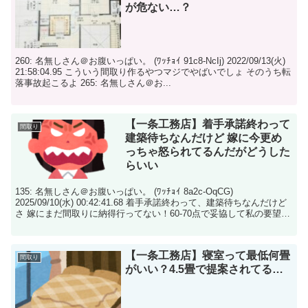
が危ない…？
260: 名無しさん＠お腹いっぱい。 (ﾜｯﾁｮｲ 91c8-NcIj) 2022/09/13(火)
21:58:04.95 こういう間取り作るやつマジでやばいでしょ そのうち転
落事故起こるよ 265: 名無しさん＠お...
【一条工務店】着手承諾終わって
間取り
建築待ちなんだけど 嫁に今更め
っちゃ怒られてるんだがどうした
らいい
135: 名無しさん＠お腹いっぱい。 (ﾜｯﾁｮｲ 8a2c-OqCG)
2025/09/10(水) 00:42:41.68 着手承諾終わって、建築待ちなんだけど
さ 嫁にまだ間取りに納得行ってない！60-70点で妥協して私の要望
全...
【一条工務店】寝室って最低何畳
間取り
がいい？4.5畳で提案されてる…