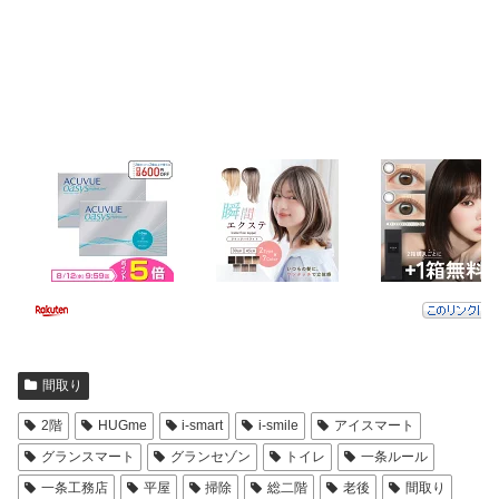
間取り
2階
HUGme
i-smart
i-smile
アイスマート
グランスマート
グランセゾン
トイレ
一条ルール
一条工務店
平屋
掃除
総二階
老後
間取り