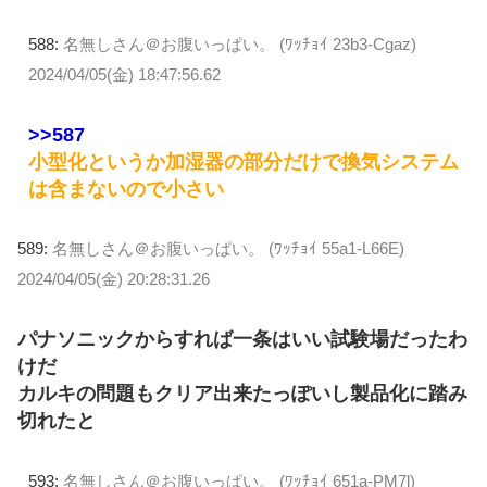
588:
名無しさん＠お腹いっぱい。 (ﾜｯﾁｮｲ 23b3-Cgaz)
2024/04/05(金) 18:47:56.62
>>587
小型化というか加湿器の部分だけで換気システム
は含まないので小さい
589:
名無しさん＠お腹いっぱい。 (ﾜｯﾁｮｲ 55a1-L66E)
2024/04/05(金) 20:28:31.26
パナソニックからすれば一条はいい試験場だったわ
けだ
カルキの問題もクリア出来たっぽいし製品化に踏み
切れたと
593:
名無しさん＠お腹いっぱい。 (ﾜｯﾁｮｲ 651a-PM7l)