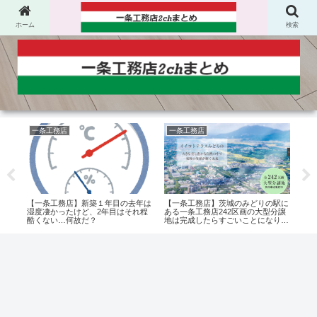
ホーム
検索
一条工務店
一条工務店
平
パネ
【一条工務店】新築１年目の去年は
【一条工務店】茨城のみどりの駅に
【一
湿度凄かったけど、2年目はそれ程
ある一条工務店242区画の大型分譲
22
酷くない…何故だ？
地は完成したらすごいことになりそ
建っ
う