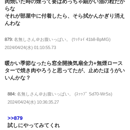
肉焼いた時の煙って要はめっちゃ細かい油の粒だか
らな
それが部屋中に付着したら、そら拭かんかぎり消え
んわな
879:
名無しさん＠お腹いっぱい。 (ﾜｯﾁｮｲ 41b8-BpMG)
2024/04/24(水) 01:10:55.73
暖かい季節なったら窓全開換気扇全力+無煙ロース
ターで焼き肉やろうと思ってたが、止めたほうがい
いんかな？
884:
名無しさん＠お腹いっぱい。 (ｽｯｯﾌﾟ Sd70-WrSs)
2024/04/24(水) 10:36:35.27
>>879
試しにやってみてくれ