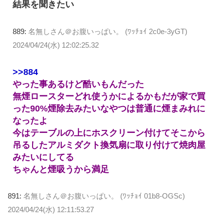
結果を聞きたい
889:
名無しさん＠お腹いっぱい。 (ﾜｯﾁｮｲ 2c0e-3yGT)
2024/04/24(水) 12:02:25.32
>>884
やった事あるけど酷いもんだった
無煙ロースターどれ使うかによるかもだが家で買
った90%煙除去みたいなやつは普通に煙まみれに
なったよ
今はテーブルの上にホスクリーン付けてそこから
吊るしたアルミダクト換気扇に取り付けて焼肉屋
みたいにしてる
ちゃんと煙吸うから満足
891:
名無しさん＠お腹いっぱい。 (ﾜｯﾁｮｲ 01b8-OGSc)
2024/04/24(水) 12:11:53.27