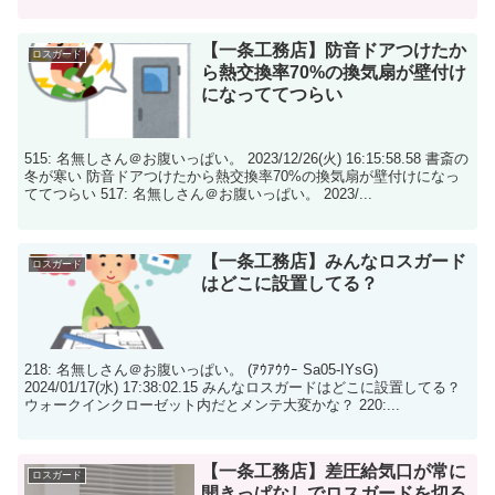
【一条工務店】防音ドアつけたか
ロスガード
ら熱交換率70%の換気扇が壁付け
になっててつらい
515: 名無しさん＠お腹いっぱい。 2023/12/26(火) 16:15:58.58 書斎の
冬が寒い 防音ドアつけたから熱交換率70%の換気扇が壁付けになっ
ててつらい 517: 名無しさん＠お腹いっぱい。 2023/...
【一条工務店】みんなロスガード
ロスガード
はどこに設置してる？
218: 名無しさん＠お腹いっぱい。 (ｱｳｱｳｳｰ Sa05-IYsG)
2024/01/17(水) 17:38:02.15 みんなロスガードはどこに設置してる？
ウォークインクローゼット内だとメンテ大変かな？ 220:...
【一条工務店】差圧給気口が常に
ロスガード
開きっぱなしでロスガードを切る