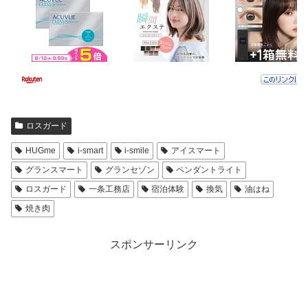
ロスガード
HUGme
i-smart
i-smile
アイスマート
グランスマート
グランセゾン
ペンダントライト
ロスガード
一条工務店
宿泊体験
換気
油はね
焼き肉
スポンサーリンク