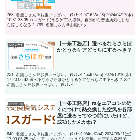
768: 名無しさん＠お腹いっぱい。 (ﾜｯﾁｮｲ 9716-WeJ8) 2024/04/17(水)
10:51:38.95 ロスガード(うるケア)の換気、自動から普通換気にした
ら涼しくなる？ 769: 名無しさん＠お腹いっ...
【一条工務店】選べるならさらぽ
ロスガード
かとうるケアどっちにするべき？
231: 名無しさん＠お腹いっぱい。 (ﾜｯﾁｮｲ 4bc9-0wfu) 2024/10/16(水)
17:20:06.82 選べるならさらぽかとうるケアどっちにするべき？ 234:
名無しさん＠お腹いっぱい。 (ﾜｯﾁｮｲ...
【一条工務店】raをエアコンの近
ロスガード
くにつけて熱交換した空気を各部
屋に送るってやつ前にいたけど、
成功したんかね？
840: 名無しさん＠お腹いっぱい。 (ﾜｯﾁｮｲ 9f4d-dGs4) 2024/09/21(土)
17:09:06.25 raをエアコンの近くにつけて熱交換した空気を各部屋に