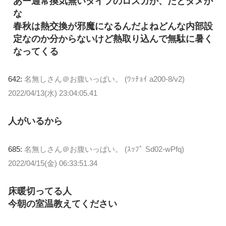
あー通常換気無いタイプのロスガか、だとダメか
な
春秋は熱交換が邪魔になるんだよねどんな内部設
定なのか分からないけど熱取り込んで無駄に暑く
なってくる
642:
名無しさん＠お腹いっぱい。 (ﾜｯﾁｮｲ a200-8/v2)
2022/04/13(水) 23:04:05.41
人がいるから
685:
名無しさん＠お腹いっぱい。 (ｽｯﾌﾟ Sd02-wPfq)
2022/04/15(金) 06:33:51.34
床暖切ってる人
今朝の室温教えてください