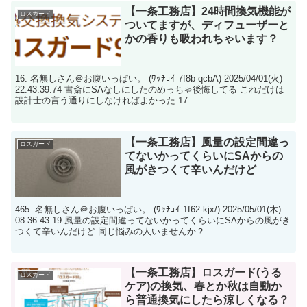
【一条工務店】24時間換気機能が
ロスガード
ついてますが、ディフューザーと
かの香りも吸われちゃいます？
16: 名無しさん＠お腹いっぱい。 (ﾜｯﾁｮｲ 7f8b-qcbA) 2025/04/01(火)
22:43:39.74 書斎にSAなしにしたのめっちゃ後悔してる これだけは
設計士の言う通りにしなければよかった 17: ...
【一条工務店】風量の設定間違っ
ロスガード
てないかってくらいにSAからの
風がきつくて辛いんだけど
465: 名無しさん＠お腹いっぱい。 (ﾜｯﾁｮｲ 1f62-kjx/) 2025/05/01(木)
08:36:43.19 風量の設定間違ってないかってくらいにSAからの風がき
つくて辛いんだけど 同じ悩みの人いませんか？ ...
【一条工務店】ロスガード(うる
ロスガード
ケア)の換気、春とか秋は自動か
ら普通換気にしたら涼しくなる？