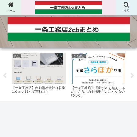
ホーム
検索
風呂
さらぽか
壁
て立
【一条工務店】自動浴槽洗浄は営業
【一条工務店】湿度が70を超えてる
【一
なり
にやめとけって言われた
が、さらポカ非採用だとこんなもの
己管
た。
なのか？