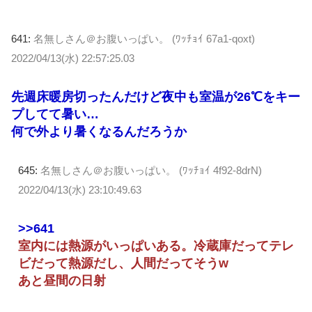
641:
名無しさん＠お腹いっぱい。 (ﾜｯﾁｮｲ 67a1-qoxt)
2022/04/13(水) 22:57:25.03
先週床暖房切ったんだけど夜中も室温が26℃をキー
プしてて暑い…
何で外より暑くなるんだろうか
645:
名無しさん＠お腹いっぱい。 (ﾜｯﾁｮｲ 4f92-8drN)
2022/04/13(水) 23:10:49.63
>>641
室内には熱源がいっぱいある。冷蔵庫だってテレ
ビだって熱源だし、人間だってそうw
あと昼間の日射