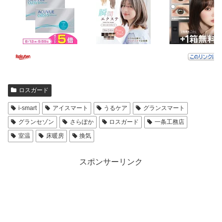
ロスガード
i-smart
アイスマート
うるケア
グランスマート
グランセゾン
さらぽか
ロスガード
一条工務店
室温
床暖房
換気
スポンサーリンク