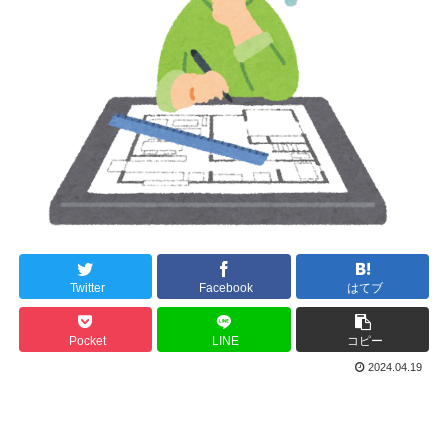
Twitter
Facebook
はてブ
Pocket
LINE
コピー
2024.04.19