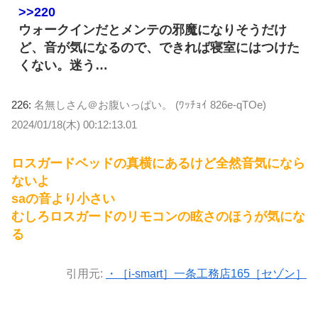
>>220
ウォークインだとメンテの邪魔になりそうだけ
ど、音が気になるので、できれば寝室にはつけた
くない。迷う…
226:
名無しさん＠お腹いっぱい。 (ﾜｯﾁｮｲ 826e-qTOe)
2024/01/18(木) 00:12:13.01
ロスガードベッドの真横にあるけど全然音気になら
ないよ
saの音より小さい
むしろロスガードのリモコンの眩さのほうが気にな
る
引用元:
・［i-smart］一条工務店165［セゾン］