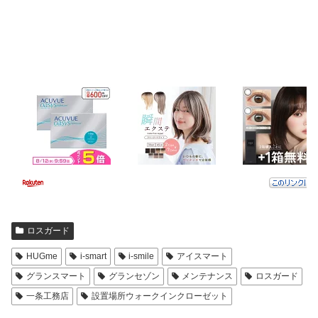
ロスガード
HUGme
i-smart
i-smile
アイスマート
グランスマート
グランセゾン
メンテナンス
ロスガード
一条工務店
設置場所ウォークインクローゼット