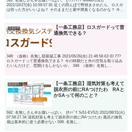
592: 名無しさん＠お腹いっぱい。 (ﾃﾃﾝﾃﾝﾃﾝ MMe6-J3Zf)
2021/10/27(水) 10:59:57.91 近くの田んぼで野焼きされたら、ロスガ
は切った方がいいよね？ そのままだと家中煙臭くなるのかな？ 今...
【一条工務店】ロスガードって普
うるケア
通換気できる？
348: （仮称）名無し邸新築工事 2021/05/26(水) 21:48:58.63 ID:???
ロスガードって普通換気できる？ 今の時期だと外の空気を取り込み
たいんだけど、窓開けるしかないか。 349: （仮称）名無し...
【一条工務店】湿気対策も考えて
ロスガード
脱衣所の前にRAつけたわ RAと
かSAって何のこと？
592: 名無しさん＠お腹いっぱい。 (ｵｯﾍﾟｹ Sr51-EV52) 2021/08/31(火)
07:58:27.34 湿気対策も考えて脱衣所の前にRAつけたわ 風呂の換気
扇は基本的に使う必要がない 599: 名無し...