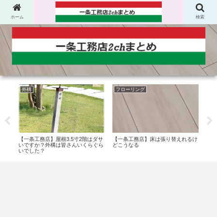
ホーム
検索
外構
フローリング
ハ
て今
【一条工務店】屋根3.5寸2階はダサ
【一条工務店】床は張り替えれるけ
【一
いですか？外構は皆さんいくらぐら
どこうなる
後付
いでした？
ける