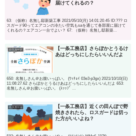
届けてくれるの？
63: （仮称）名無し邸新築工事 2021/05/10(月) 14:01:20.45 ID:??? ロ
スガード90ってエアコンの冷たい空気もsaを通じて各部屋に届けて
くれるの？エアコン一台でよい？ 67: （仮称）名無し邸新築...
【一条工務店】さらぽかとうるけ
ロスガード
あはどっちにしたらいいんだよ
650: 名無しさん＠お腹いっぱい。 (ﾜｯﾁｮｲ 03e3-p3gx) 2021/10/10(日)
11:08:27.62 さらぽかとうるけあはどっちにしたらいいんだよ 653:
名無しさん＠お腹いっぱい。 (ｽｯｯﾌﾟ ...
【一条工務店】近くの田んぼで野
ロスガード
焼きされたら、ロスガードは切っ
た方がいいよね？