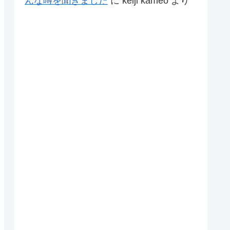
んな噂を聞きました
に
keiji kameo
より