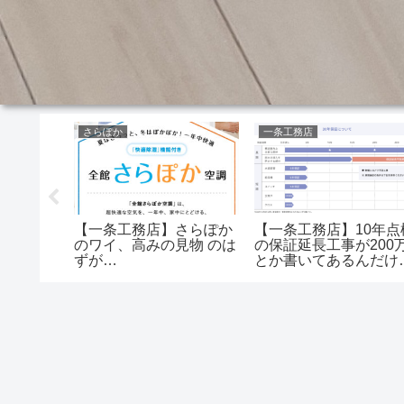
さらぽか
一条工務店
一条工務
【一条工務店】さらぽか
【一条工務店】10年点
いてる人
のワイ、高みの見物 のは
の保証延長工事が200
絶対無い
ずが…
とか書いてあるんだけ
ど…長期優良住宅は申
しないほうがいい！？