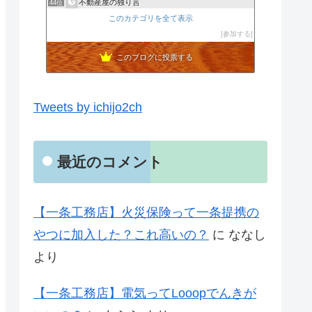
不動産屋の独り言
44位
山口のネツい工務店blog
このカテゴリを全て表示
45位
Beautiful Life
参加する
46位
このブログに投票する
Tweets by ichijo2ch
最近のコメント
【一条工務店】火災保険って一条提携の
やつに加入した？これ高いの？
に
ななし
より
【一条工務店】電気ってLooopでんきが