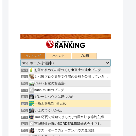
ランキング
ポイント
ブロ画
ついのすみかはここにあるか
32位
30代の会社員がマイホームを買うってよ！
33位
お茶の初めての家づくり◆富士住建◆ブログ
34位
シバ家ブログ＠注文住宅の金額を公開していきます
35位
Casa -お家の相談室-
36位
nana-m-lifeのブログ
37位
ガレージハウスは建つのか
38位
一条工務店2chまとめ
39位
いえのつくりかた。
40位
1000万円で家建てました(^^)風水好き節約主婦のローコ…
41位
宮城県仙台市のBORDERLESS株式会社です。
42位
ハウス・ポーロのオープンハウス見聞録
43位