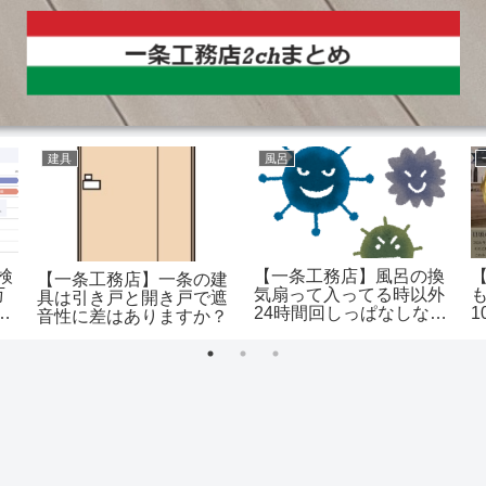
建具
風呂
検
【一条工務店】風呂の換
【一条工務店】一条の建
万
気扇って入ってる時以外
具は引き戸と開き戸で遮
24時間回しっぱなしなん
音性に差はありますか？
請
だけどやりすぎなんです
か？