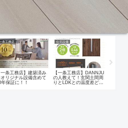
一条工務店
住宅設備
太陽光発
【一条工務店】建築済み
【一条工務店】DANNJU
情報ボ
もオリジナル設備含めて
の人教えて！玄関土間周
光発電量
10年保証に！！
りとLDKとの温度差どれ
ーブル
くらい？
に刺し
て知っ