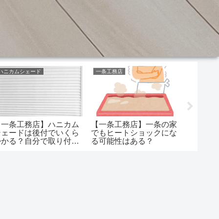
ハニカムシェード
一条工務店
一条工務
【一条工務店】ハニカム
【一条工務店】一条の家
【一条工
シェードは後付でいくら
でもヒートショックにな
の保証延
掛かる？自分で取り付け
る可能性はある？
とか書
ると……
ど…長
しない