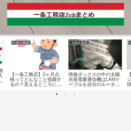
一条工務店
太陽光発電
務
【一条工務店】2ヶ月点
情報ボックスの中の太陽
人
検ってどんなこと指摘す
光発電量通信機はLANケ
い
るの？見えるところに不
ーブルを自分のルーター
具合があると…
に刺し替えれば外せるっ
て知ってた？