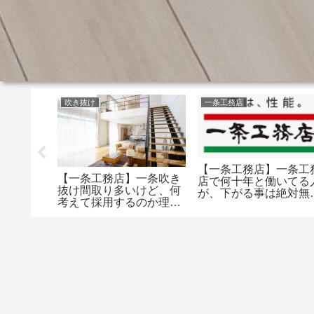
吹き抜け
一条工務店
【一条工務店】一条工
ANNJU
【一条工務店】一条吹き
店で何十年と働いてる
関土間周
抜け間取り多いけど、何
が、下がる事は絶対無
度差どれ
考えて採用するのか理解
と言い切ってる
できない