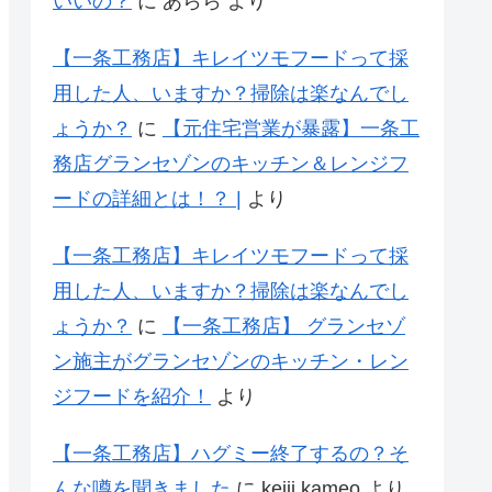
いいの？
に
あらら
より
【一条工務店】キレイツモフードって採
用した人、いますか？掃除は楽なんでし
ょうか？
に
【元住宅営業が暴露】一条工
務店グランセゾンのキッチン＆レンジフ
ードの詳細とは！？ |
より
【一条工務店】キレイツモフードって採
用した人、いますか？掃除は楽なんでし
ょうか？
に
【一条工務店】 グランセゾ
ン施主がグランセゾンのキッチン・レン
ジフードを紹介！
より
【一条工務店】ハグミー終了するの？そ
んな噂を聞きました
に
keiji kameo
より