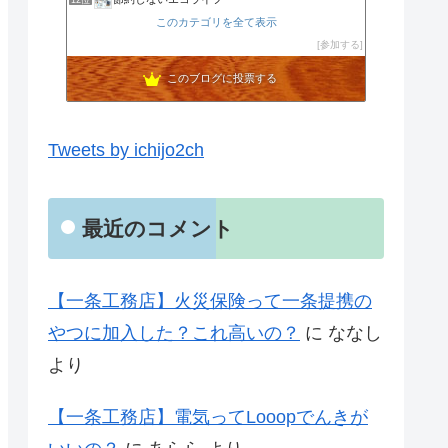
12位
noahnoah研究所
このカテゴリを全て表示
13位
わたしの家づくり│ハウスメーカーで注文住宅を建てよう
参加する
14位
わかまっちょのおうち
15位
このブログに投票する
Tweets by ichijo2ch
最近のコメント
【一条工務店】火災保険って一条提携の
やつに加入した？これ高いの？
に
ななし
より
【一条工務店】電気ってLooopでんきが