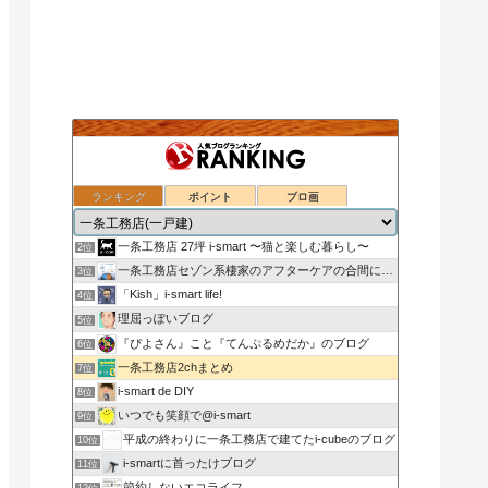
ランキング
ポイント
ブロ画
nasu_star's blog
1位
一条工務店 27坪 i-smart 〜猫と楽しむ暮らし〜
2位
一条工務店セゾン系棲家のアフターケアの合間に綴るブログ
3位
「Kish」i-smart life!
4位
理屈っぽいブログ
5位
『ぴよさん』こと『てんぷるめだか』のブログ
6位
一条工務店2chまとめ
7位
i-smart de DIY
8位
いつでも笑顔で@i-smart
9位
平成の終わりに一条工務店で建てたi-cubeのブログ
10位
i-smartに首ったけブログ
11位
節約しないエコライフ