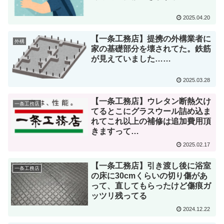
2025.04.20
【一条工務店】提携の外構業者に
外構
家の基礎部分を壊されてた。鉄筋
が見えていました……
2025.03.28
【一条工務店】ウレタン断熱欠け
一条工務店
てるとこにグラスウール詰め込ま
れてこれ以上の補修は追加費用頂
きますって…
2025.02.17
【一条工務店】引き渡し後に浴室
一条工務店
の床に30cmくらいの切り傷があ
って、直してもらったけど傷痕ガ
ッツリ残ってる
2024.12.22