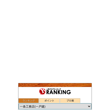
ランキング
ポイント
ブロ画
nasu_star's blog
1位