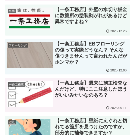
【一条工務店】外壁の水切り板金
外構
に数箇所の塗装剥がれがあるけど
異常ですよね？
2025.12.26
【一条工務店】EBフローリング
フローリング
の傷って実際どうなん？ そんな
傷つきませんって言われたんだが
ホンマか？
2025.12.06
【一条工務店】週末に施主検査な
一条工務店
んだけど、特にここ注意したほう
がいいみたいなのある？
2025.05.11
【一条工務店】壁紙にえぐれと切
壁紙
れてる箇所を見つけたのですが、
部分的に補修できますか？