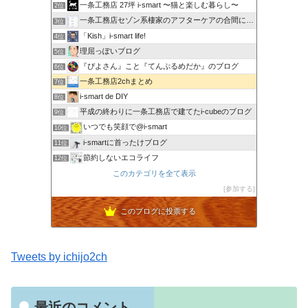
一条工務店 27坪 i-smart 〜猫と楽しむ暮らし〜
2位
一条工務店セゾン系棲家のアフターケアの合間に綴るブログ
3位
「Kish」i-smart life!
4位
理屈っぽいブログ
5位
『ぴよさん』こと『てんぷるめだか』のブログ
6位
一条工務店2chまとめ
7位
i-smart de DIY
8位
平成の終わりに一条工務店で建てたi-cubeのブログ
9位
いつでも笑顔で@i-smart
10位
i-smartに首ったけブログ
11位
節約しないエコライフ
12位
noahnoah研究所
このカテゴリを全て表示
13位
わたしの家づくり│ハウスメーカーで注文住宅を建てよう
参加する
14位
わかまっちょのおうち
15位
このブログに投票する
Tweets by ichijo2ch
最近のコメント