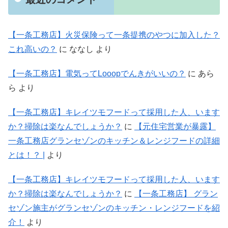
【一条工務店】火災保険って一条提携のやつに加入した？
これ高いの？
に
ななし
より
【一条工務店】電気ってLooopでんきがいいの？
に
あら
ら
より
【一条工務店】キレイツモフードって採用した人、います
か？掃除は楽なんでしょうか？
に
【元住宅営業が暴露】
一条工務店グランセゾンのキッチン＆レンジフードの詳細
とは！？ |
より
【一条工務店】キレイツモフードって採用した人、います
か？掃除は楽なんでしょうか？
に
【一条工務店】 グラン
セゾン施主がグランセゾンのキッチン・レンジフードを紹
介！
より