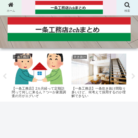
ホーム
検索
一条工務店
吹き抜け
フ
プリ
【一条工務店】2カ月経って定期訪
【一条工務店】一条吹き抜け間取り
【一
タイ
問って何しに来るん？つーか家屋調
多いけど、何考えて採用するのか理
どこ
査の方がエグいぞ
解できない