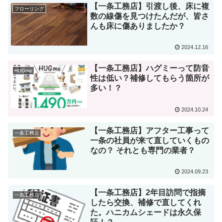
【一条工務店】引渡し後、床に複
フローリング
数の線傷を見つけたんだが、皆さ
んも床に傷ありましたか？
2024.12.16
【一条工務店】ハグミーって防音
HUGme
性は低い？補修してもらう箇所が
多い！？
2024.10.24
【一条工務店】アフター工事って
一条工務店
一条の社員が来て直していくもの
なの？ それとも専門の業者？
2024.09.23
【一条工務店】2年目訪問で指摘
一条工務店
したら交換、補修で直してくれ
た。ハニカムシェードは永久保