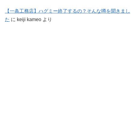
【一条工務店】ハグミー終了するの？そんな噂を聞きまし
た
に
keiji kameo
より