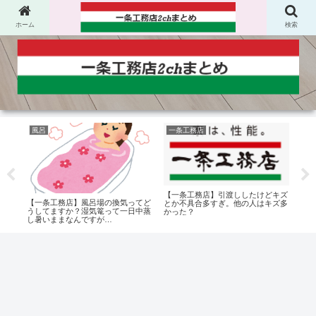
ホーム
検索
風呂
一条工務店
気
【一条工務店】引渡ししたけどキズ
ド入
【一条工務店】風呂場の換気ってど
【一
とか不具合多すぎ。他の人はキズ多
？
うしてますか？湿気篭って一日中蒸
ち合
かった？
し暑いままなんですが…
気密