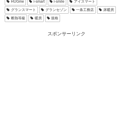
HUGme
i-smart
i-smile
アイスマート
グランスマート
グランセゾン
一条工務店
床暖房
断熱等級
暖房
規格
スポンサーリンク