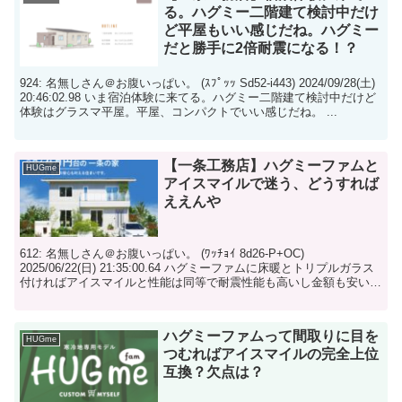
る。ハグミー二階建て検討中だけ
ど平屋もいい感じだね。ハグミー
だと勝手に2倍耐震になる！？
924: 名無しさん＠お腹いっぱい。 (ｽﾌﾟｯｯ Sd52-i443) 2024/09/28(土)
20:46:02.98 いま宿泊体験に来てる。ハグミー二階建て検討中だけど
体験はグラスマ平屋。平屋、コンパクトでいい感じだね。 ...
【一条工務店】ハグミーファムと
HUGme
アイスマイルで迷う、どうすれば
ええんや
612: 名無しさん＠お腹いっぱい。 (ﾜｯﾁｮｲ 8d26-P+OC)
2025/06/22(日) 21:35:00.64 ハグミーファムに床暖とトリプルガラス
付ければアイスマイルと性能は同等で耐震性能も高いし金額も安いの
か 4...
ハグミーファムって間取りに目を
HUGme
つむればアイスマイルの完全上位
互換？欠点は？