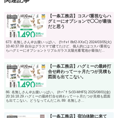
【一条工務店】コスパ重視ならハ
HUGme
グミーにオプションで◯◯が最強
だと思う
673: 名無しさん＠お腹いっぱい。 (ﾜｯﾁｮｲ 8bf2-XXsC) 2024/03/05(火)
10:40:37.09 自分はグラスマで建てたけど、個人的にはコスパ重視な
らハグミーにオプショントリプルガラス太陽光蓄電池が最強だ...
【一条工務店】ハグミーの最終打
HUGme
合せ終わって一ヶ月たつが見積も
図面も出てこない。
86: 名無しさん＠お腹いっぱい。 (ｵｯﾍﾟｹ Sr33-MHF5) 2025/08/01(金)
20:16:18.29 ハグミーの最終打合せ終わって一ヶ月たつが見積も図面
も出てこない。どうなってんだこれ 89: 名無しさ...
【一条工務店】宿泊体験に来て
HUGme