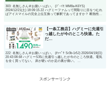
303: 名無しさん＠お腹いっぱい。 (ﾌﾞｰｲﾓ MM8a-K6YS)
2024/12/21(土) 18:09:15.22 ハグミーファムって間取りに目をつむれ
ばアイスマイルの完全上位互換って解釈であってますか？ 断熱性能
同じ+...
【一条工務店】ハグミーに先週引
HUGme
っ越したが今のところ快適。た
だ…
222: 名無しさん＠お腹いっぱい。 (ｵｯﾍﾟｹ Sr3b-1r5J) 2026/04/19(日)
20:43:08.68 ハグミーS35に先週引っ越したが今のところ快適。電気
を全く買ってない。 床が硬いのか足の裏が痛い。 ...
スポンサーリンク