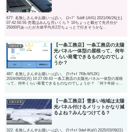
677: 名無しさん＠お腹いっぱい。 (ｽｯﾌﾟ Sddf-1AIG) 2021/06/26(土)
07:42:50.55 売電はみんな月いくら？ 10ちょっと載せて先月分が
25000円あったが大体平均月2万ちょっとで行きそうかな...
【一条工務店】一条工務店の太陽
太陽光発電
光パネル一体型の屋根って、何年
くらい発電できるものなのでしょ
うか？
487: 名無しさん＠お腹いっぱい。 (ﾜｯﾁｮｲ 7f0b-WS2K)
2024/09/02(月) 10:27:09.43 一条工務店の太陽光パネル一体型の屋根
って、何年くらい発電できるものなのでしょうか？ 「何十年経って
も同じ...
【一条工務店】雪多い地域は太陽
太陽光発電
光パネル付けるメリットかなり減
るよね？みんなつけてる？
322: 名無しさん＠お腹いっぱい。 (ﾜｯﾁｮｲ 0def-lKqV) 2025/03/09(日)