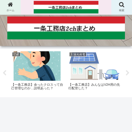
ホーム
検索
壁紙
太陽光発電
太
【一条工務店】余ったクロスって自
【一条工務店】みんなはV2H用の先
【一
ちゃ
己管理なのか…説明あった？
行配管した？
電池
ん？
た。