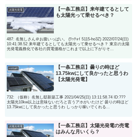
【一条工務店】来年建てるとして
太陽光発電
も太陽光って乗せるべき？
487: 名無しさん＠お腹いっぱい。 (ﾜｯﾁｮｲ 5115-ho3Z) 2022/07/24(日)
10:41:38.52 来年建てるとしても太陽光って乗せるべき？ 東京の太陽
光発電義務化で各社の買電価格がこれまで以上に下がりそ...
【一条工務店】曇りの時ほど
i-smart
13.75kwにして良かったと思うわ
【太陽光発電】
732: （仮称）名無し邸新築工事 2021/04/25(日) 13:11:58.74 ID:???
太陽光10kw以上は意味ないだろと言うアホがいたけど 曇りの時ほど
13.75kwにして良かったと思うわ しっかり稼いでくれる...
【一条工務店】太陽光発電の売電
太陽光発電
はみんな月いくら？