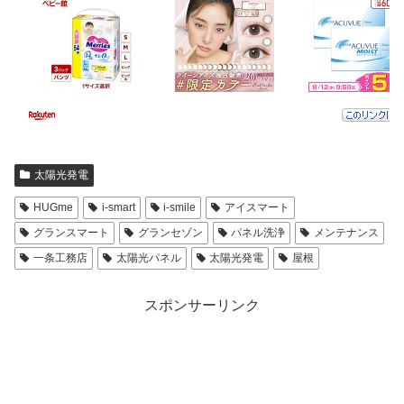
太陽光発電
HUGme
i-smart
i-smile
アイスマート
グランスマート
グランセゾン
パネル洗浄
メンテナンス
一条工務店
太陽光パネル
太陽光発電
屋根
スポンサーリンク