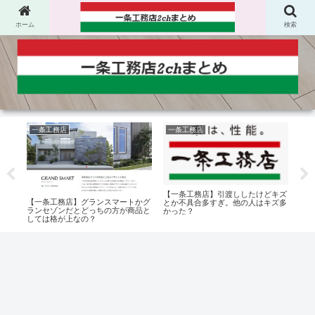
ホーム
検索
一条工務店
一条工務店
オ
【一条工務店】引渡ししたけどキズ
ド入
【一条工務店】グランスマートかグ
【一
とか不具合多すぎ。他の人はキズ多
？
ランセゾンだとどっちの方が商品と
ウー
かった？
しては格が上なの？
ドア