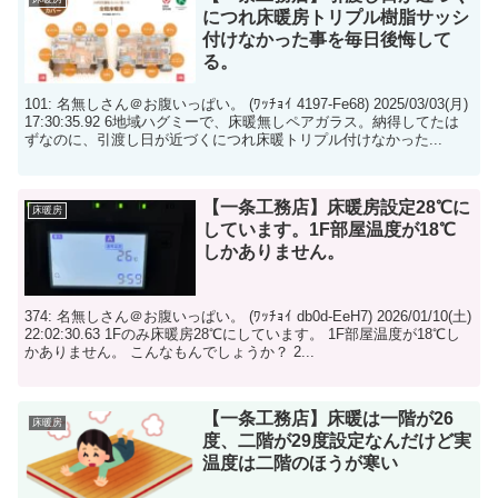
につれ床暖房トリプル樹脂サッシ
付けなかった事を毎日後悔して
る。
101: 名無しさん＠お腹いっぱい。 (ﾜｯﾁｮｲ 4197-Fe68) 2025/03/03(月)
17:30:35.92 6地域ハグミーで、床暖無しペアガラス。納得してたは
ずなのに、引渡し日が近づくにつれ床暖トリプル付けなかった...
【一条工務店】床暖房設定28℃に
床暖房
しています。1F部屋温度が18℃
しかありません。
374: 名無しさん＠お腹いっぱい。 (ﾜｯﾁｮｲ db0d-EeH7) 2026/01/10(土)
22:02:30.63 1Fのみ床暖房28℃にしています。 1F部屋温度が18℃し
かありません。 こんなもんでしょうか？ 2...
【一条工務店】床暖は一階が26
床暖房
度、二階が29度設定なんだけど実
温度は二階のほうが寒い