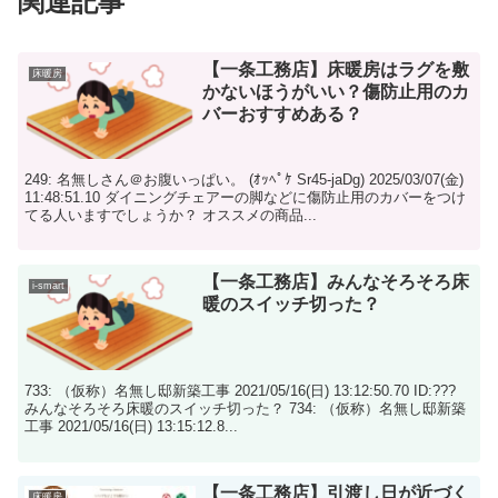
関連記事
【一条工務店】床暖房はラグを敷
床暖房
かないほうがいい？傷防止用のカ
バーおすすめある？
249: 名無しさん＠お腹いっぱい。 (ｵｯﾍﾟｹ Sr45-jaDg) 2025/03/07(金)
11:48:51.10 ダイニングチェアーの脚などに傷防止用のカバーをつけ
てる人いますでしょうか？ オススメの商品...
【一条工務店】みんなそろそろ床
i-smart
暖のスイッチ切った？
733: （仮称）名無し邸新築工事 2021/05/16(日) 13:12:50.70 ID:???
みんなそろそろ床暖のスイッチ切った？ 734: （仮称）名無し邸新築
工事 2021/05/16(日) 13:15:12.8...
【一条工務店】引渡し日が近づく
床暖房