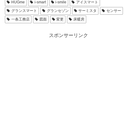
HUGme
i-smart
i-smile
アイスマート
グランスマート
グランセゾン
サーミスタ
センサー
一条工務店
図面
変更
床暖房
スポンサーリンク