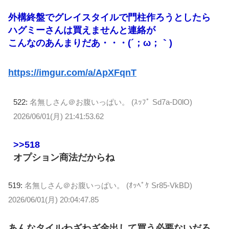
外構終盤でグレイスタイルで門柱作ろうとしたら
ハグミーさんは買えませんと連絡が
こんなのあんまりだあ・・・(´；ω；｀)
https://imgur.com/a/ApXFqnT
522:
名無しさん＠お腹いっぱい。 (ｽｯﾌﾟ Sd7a-D0lO)
2026/06/01(月) 21:41:53.62
>>518
オプション商法だからね
519:
名無しさん＠お腹いっぱい。 (ｵｯﾍﾟｹ Sr85-VkBD)
2026/06/01(月) 20:04:47.85
あんなタイルわざわざ金出して買う必要ないだろ