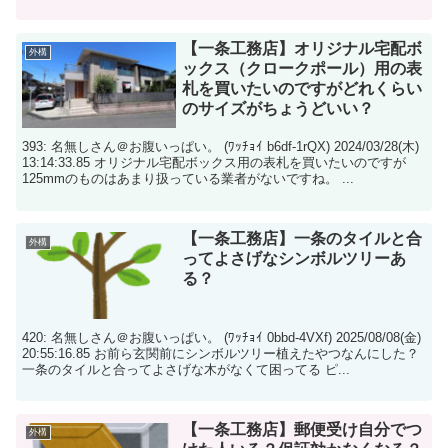
【一条工務店】オリジナル宅配ボ
外構
ックス（クロークポール）用の表
札を買いたいのですがどれくらい
のサイズがちょうどいい？
393: 名無しさん＠お腹いっぱい。 (ﾜｯﾁｮｲ b6df-1rQX) 2024/03/28(木)
13:14:33.85 オリジナル宅配ボックス用の表札を買いたいのですが
125mmのものはあまり扱っている業者がないですね。 ...
【一条工務店】一条のタイルと合
外構
ってよさげなシンボルツリーあ
る？
420: 名無しさん＠お腹いっぱい。 (ﾜｯﾁｮｲ 0bbd-4VXf) 2025/08/08(金)
20:55:16.85 お前ら玄関前にシンボルツリー植えたやつなんにした？
一条のタイルと合ってよさげな木がなくて困ってる ピ...
【一条工務店】郵便受け自分でつ
外構