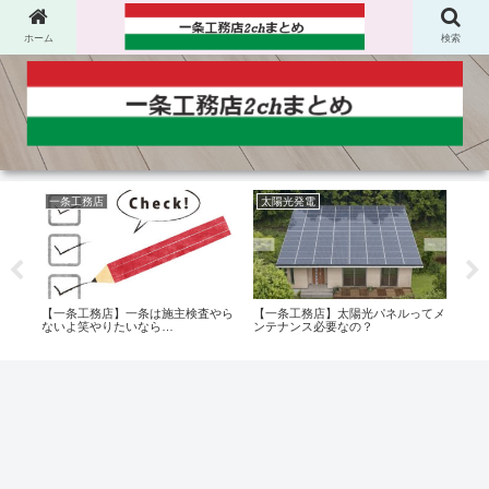
ホーム
検索
一条工務店
太陽光発電
キ
トリ
【一条工務店】一条は施主検査やら
【一条工務店】太陽光パネルってメ
【一
 終
ないよ笑やりたいなら…
ンテナンス必要なの？
夫で
いよ