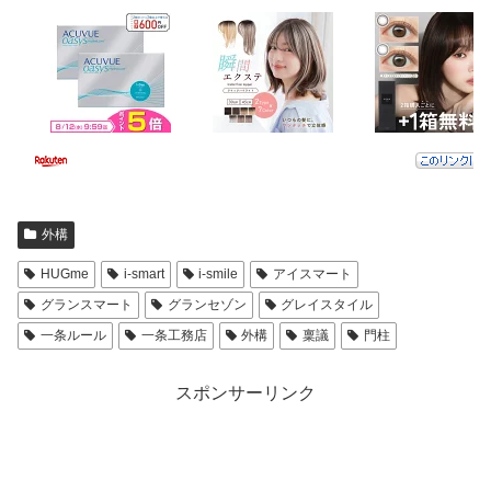
外構
HUGme
i-smart
i-smile
アイスマート
グランスマート
グランセゾン
グレイスタイル
一条ルール
一条工務店
外構
稟議
門柱
スポンサーリンク