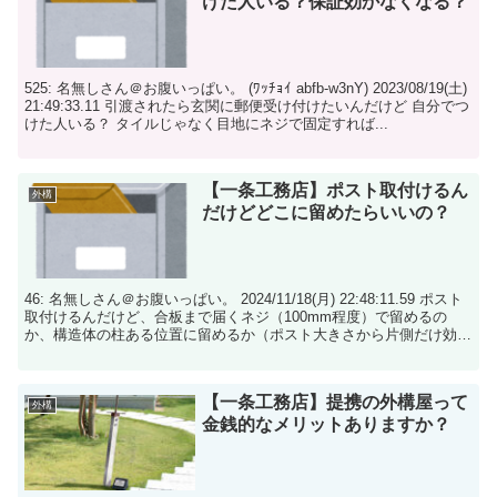
けた人いる？保証効かなくなる？
525: 名無しさん＠お腹いっぱい。 (ﾜｯﾁｮｲ abfb-w3nY) 2023/08/19(土)
21:49:33.11 引渡されたら玄関に郵便受け付けたいんだけど 自分でつ
けた人いる？ タイルじゃなく目地にネジで固定すれば...
【一条工務店】ポスト取付けるん
外構
だけどどこに留めたらいいの？
46: 名無しさん＠お腹いっぱい。 2024/11/18(月) 22:48:11.59 ポスト
取付けるんだけど、合板まで届くネジ（100mm程度）で留めるの
か、構造体の柱ある位置に留めるか（ポスト大きさから片側だけ効く
感じになる）だ...
【一条工務店】提携の外構屋って
外構
金銭的なメリットありますか？