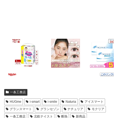
一条工務店
HUGme
i-smart
i-smile
Naturia
アイスマート
グランスマート
グランセゾン
ナチュリア
モクリア
一条工務店
北欧テイスト
断熱
新商品