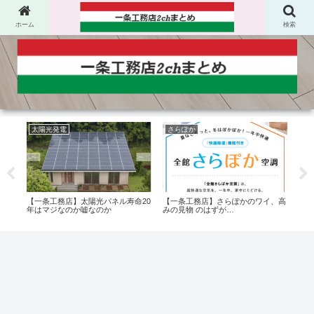
ホーム
検索
太陽光発電
さらぽか
オ
一条
【一条工務店】太陽光パネル寿命20
【一条工務店】さらぽかのワイ、高
【一
た？
年はマジなのか嘘なのか
みの見物 のはずが…
ーっ
わっ