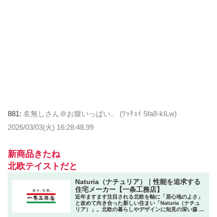
881:
名無しさん＠お腹いっぱい。 (ﾜｯﾁｮｲ 5fa8-kILw)
2026/03/03(火) 16:28:48.99
新商品きたね
北欧テイストだと
Naturia（ナチュリア）｜性能を追求する
住宅メーカー【一条工務店】
近年ますます注目される北欧を軸に「居心地のよさ」
と改めて向き合った新しい住まい「Naturia（ナチュ
リア）」。北欧の暮らしやデザインに知見の深い森 百
合子氏監修のもと、4つのスタイルが生まれました。