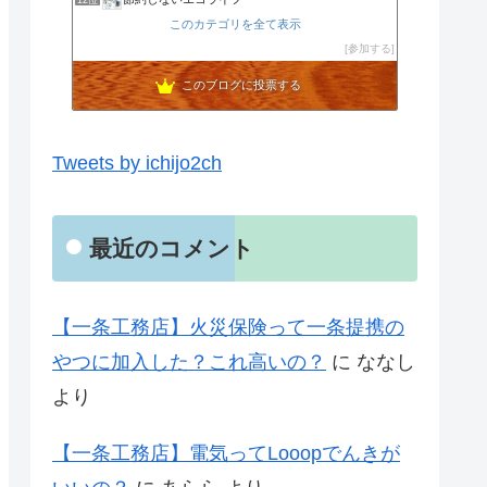
12位
noahnoah研究所
このカテゴリを全て表示
13位
わたしの家づくり│ハウスメーカーで注文住宅を建てよう
参加する
14位
わかまっちょのおうち
15位
このブログに投票する
Tweets by ichijo2ch
最近のコメント
【一条工務店】火災保険って一条提携の
やつに加入した？これ高いの？
に
ななし
より
【一条工務店】電気ってLooopでんきが