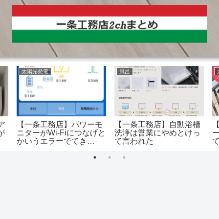
太陽光発電
風呂
ア
【一条工務店】パワーモ
【一条工務店】自動浴槽
が
ニターがWi-Fiにつなげと
洗浄は営業にやめとけっ
かいうエラーでてき
て言われた
た……解決方法ある？