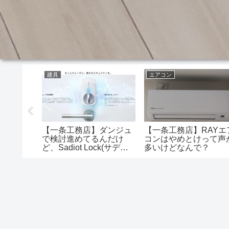
建具
エアコン
営業から
【一条工務店】ダンジュ
【一条工務店】RAYエ
て皆どれ
で検討進めてるんだけ
コンはやめとけって声
1ヶ
ど、Sadiot Lock(サディ
多いけどなんで？
オロック）って……