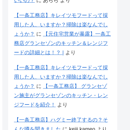
いいの？
に
あらら
より
【一条工務店】キレイツモフードって採
用した人、いますか？掃除は楽なんでし
ょうか？
に
【元住宅営業が暴露】一条工
務店グランセゾンのキッチン＆レンジフ
ードの詳細とは！？ |
より
【一条工務店】キレイツモフードって採
用した人、いますか？掃除は楽なんでし
ょうか？
に
【一条工務店】 グランセゾ
ン施主がグランセゾンのキッチン・レン
ジフードを紹介！
より
【一条工務店】ハグミー終了するの？そ
んな噂を聞きました
に
keiji kameo
より