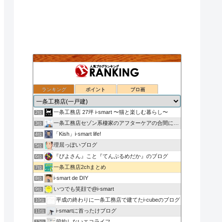
ランキング
ポイント
ブロ画
nasu_star's blog
1位
一条工務店 27坪 i-smart 〜猫と楽しむ暮らし〜
2位
一条工務店セゾン系棲家のアフターケアの合間に綴るブログ
3位
「Kish」i-smart life!
4位
理屈っぽいブログ
5位
『ぴよさん』こと『てんぷるめだか』のブログ
6位
一条工務店2chまとめ
7位
i-smart de DIY
8位
いつでも笑顔で@i-smart
9位
平成の終わりに一条工務店で建てたi-cubeのブログ
10位
i-smartに首ったけブログ
11位
節約しないエコライフ