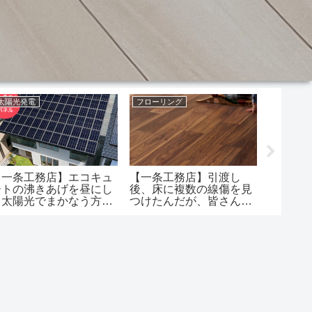
太陽光発電
フローリング
太陽光発
【一条工務店】エコキュ
【一条工務店】引渡し
【一条
ートの沸きあげを昼にし
後、床に複数の線傷を見
V2H用
て太陽光でまかなう方法
つけたんだが、皆さんも
だけどFIT期間中の人は
床に傷ありましたか？
全然節約にならない？