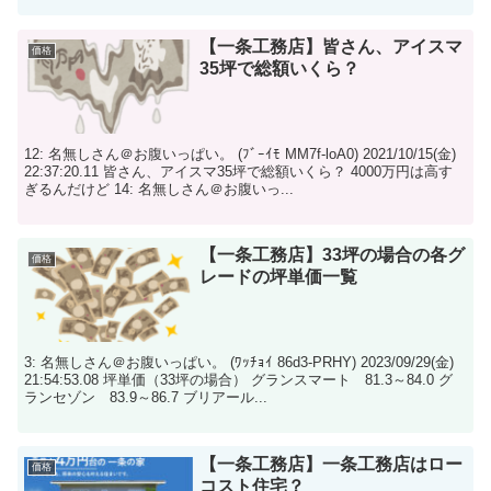
【一条工務店】皆さん、アイスマ
価格
35坪で総額いくら？
12: 名無しさん＠お腹いっぱい。 (ﾌﾞｰｲﾓ MM7f-loA0) 2021/10/15(金)
22:37:20.11 皆さん、アイスマ35坪で総額いくら？ 4000万円は高す
ぎるんだけど 14: 名無しさん＠お腹いっ...
【一条工務店】33坪の場合の各グ
価格
レードの坪単価一覧
3: 名無しさん＠お腹いっぱい。 (ﾜｯﾁｮｲ 86d3-PRHY) 2023/09/29(金)
21:54:53.08 坪単価（33坪の場合） グランスマート 81.3～84.0 グ
ランセゾン 83.9～86.7 ブリアール...
【一条工務店】一条工務店はロー
価格
コスト住宅？