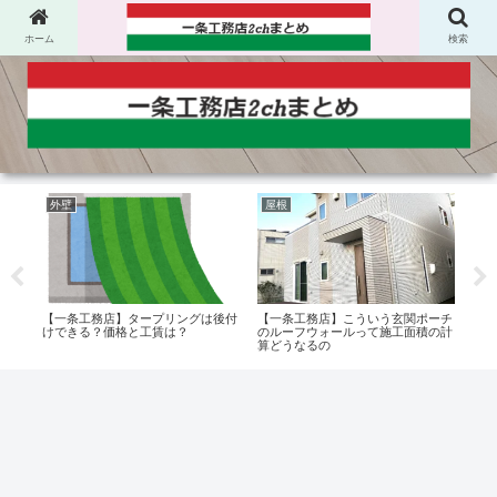
ホーム
検索
外壁
屋根
さ
怖す
【一条工務店】タープリングは後付
【一条工務店】こういう玄関ポーチ
【一
けできる？価格と工賃は？
のルーフウォールって施工面積の計
が、
算どうなるの
なの