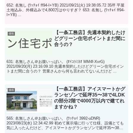
652: 名無し (ﾜｯﾁｮｲ ff94-I+YB) 2021/09/21(火) 19:38:05.72 35坪 平屋
土地込み、外構込みで4,800万はやりすぎ？ 653: 名無し (ﾜｯﾁｮｲ ff94-
I+YB) ...
【一条工務店】先週本契約したけ
価格
どグリーン住宅ポイントまだ間に
合うの？
631: 名無しさん＠お腹いっぱい。 (ｵｲｺﾗﾐﾈｵ MM4f-XvrG)
2021/09/20(月) 23:16:09.10 先週本契約したけどグリーン住宅ポイン
トまだ間に合うの？ 営業さんから何も言われてないんだけど ...
【一条工務店】アイスマートかグ
価格
ランセゾンで延坪35〜38で4LDK
の部分2階で4000万以内で建てれ
ますかね？
565: 名無しさん＠お腹いっぱい。 (ﾜｯﾁｮｲ 3992-uDNR)
2023/08/23(水) 12:34:42.99 初めて展示場に行って仕様、設備とても
気に入ったんだけど、アイスマートかグランセゾンで延坪35〜38で
4LD...