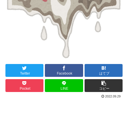
Twitter
Facebook
はてブ
Pocket
LINE
コピー
2022.09.29