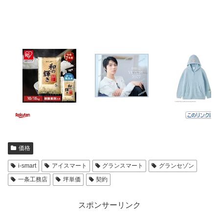
価格
i-smart
アイスマート
グランスマート
グランセゾン
一条工務店
坪単価
契約
スポンサーリンク