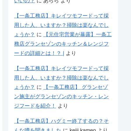
いいの？
に
あらら
より
【一条工務店】キレイツモフードって採
用した人、いますか？掃除は楽なんでし
ょうか？
に
【元住宅営業が暴露】一条工
務店グランセゾンのキッチン＆レンジフ
ードの詳細とは！？ |
より
【一条工務店】キレイツモフードって採
用した人、いますか？掃除は楽なんでし
ょうか？
に
【一条工務店】 グランセゾ
ン施主がグランセゾンのキッチン・レン
ジフードを紹介！
より
【一条工務店】ハグミー終了するの？そ
んな噂を聞きました
に
keiji kameo
より