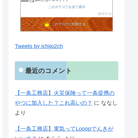
12位
noahnoah研究所
このカテゴリを全て表示
13位
わたしの家づくり│ハウスメーカーで注文住宅を建てよう
参加する
14位
わかまっちょのおうち
15位
このブログに投票する
Tweets by ichijo2ch
最近のコメント
【一条工務店】火災保険って一条提携の
やつに加入した？これ高いの？
に
ななし
より
【一条工務店】電気ってLooopでんきが