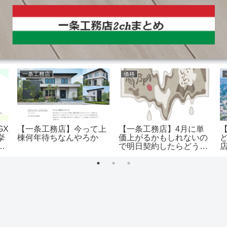
一条工務店
価格
GX
【一条工務店】今って上
【一条工務店】4月に単
挙
棟何年待ちなんやろか
価上がるかもしれないの
禁
で明日契約したらどうか
って言われたんだけど…