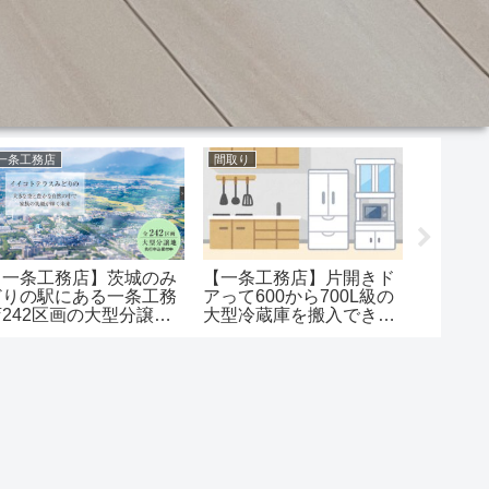
一条工務店
間取り
一条工務
【一条工務店】茨城のみ
【一条
【一条工務店】片開きド
どりの駅にある一条工務
ーカー
アって600から700L級の
店242区画の大型分譲地
いてく
大型冷蔵庫を搬入できま
は完成したらすごいこと
でブレ
す？
になりそう
と居ま