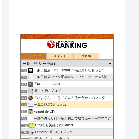
ランキング
ポイント
ブロ画
nasu_star's blog
1位
一条工務店 27坪 i-smart 〜猫と楽しむ暮らし〜
2位
一条工務店セゾン系棲家のアフターケアの合間に綴るブログ
3位
「Kish」i-smart life!
4位
理屈っぽいブログ
5位
『ぴよさん』こと『てんぷるめだか』のブログ
6位
一条工務店2chまとめ
7位
i-smart de DIY
8位
平成の終わりに一条工務店で建てたi-cubeのブログ
9位
いつでも笑顔で@i-smart
10位
i-smartに首ったけブログ
11位
節約しないエコライフ