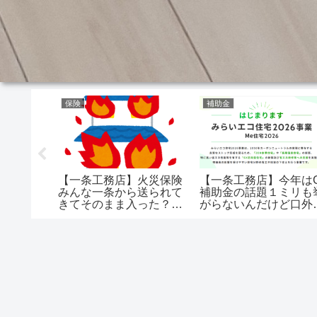
保険
補助金
ロスガー
自動換気
うがい
【一条工務店】火災保険
【一条工務店】今年は
みんな一条から送られて
補助金の話題１ミリも
きてそのまま入った？そ
がらないんだけど口外
もそも保険ないと困るか
止でもされてんの？
ね