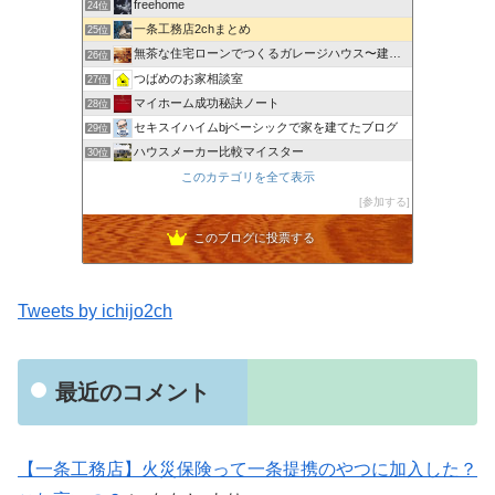
freehome
24位
一条工務店2chまとめ
25位
無茶な住宅ローンでつくるガレージハウス〜建て替えログ〜
26位
つばめのお家相談室
27位
マイホーム成功秘訣ノート
28位
セキスイハイムbjベーシックで家を建てたブログ
29位
ハウスメーカー比較マイスター
30位
横浜に ”小さな豪邸” を建てるブログ
このカテゴリを全て表示
31位
姫路で注文二世帯住宅を建てたい
参加する
32位
このブログに投票する
Tweets by ichijo2ch
最近のコメント
【一条工務店】火災保険って一条提携のやつに加入した？