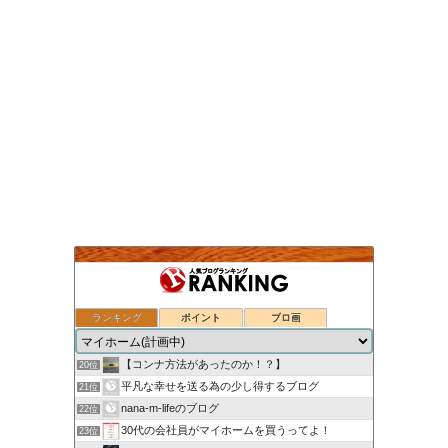
ランキング
ポイント
ブロ画
新築（住友林業）のお家でやりなおし
18位
いえのつくりかた。
19位
【コンナ方法があったのか！？】
20位
平凡な幸せを送る為の少し得するブログ
21位
nana-m-lifeのブログ
22位
30代の会社員がマイホームを買うってよ！
23位