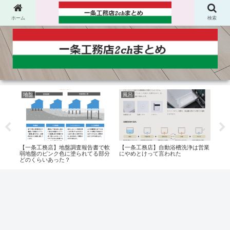
ホーム
検索
地盤
風呂
太
後付
【一条工務店】地盤調査報告書で軟
【一条工務店】自動浴槽洗浄は営業
【一
弱地盤のピンク色に塗られてる部分
にやめとけって言われた
事故
どのくらいあった？