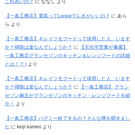
これ高いの？
に
ななし
より
【一条工務店】電気ってLooopでんきがいいの？
に
あら
ら
より
【一条工務店】キレイツモフードって採用した人、います
か？掃除は楽なんでしょうか？
に
【元住宅営業が暴露】
一条工務店グランセゾンのキッチン＆レンジフードの詳細
とは！？ |
より
【一条工務店】キレイツモフードって採用した人、います
か？掃除は楽なんでしょうか？
に
【一条工務店】 グラン
セゾン施主がグランセゾンのキッチン・レンジフードを紹
介！
より
【一条工務店】ハグミー終了するの？そんな噂を聞きまし
た
に
keiji kameo
より