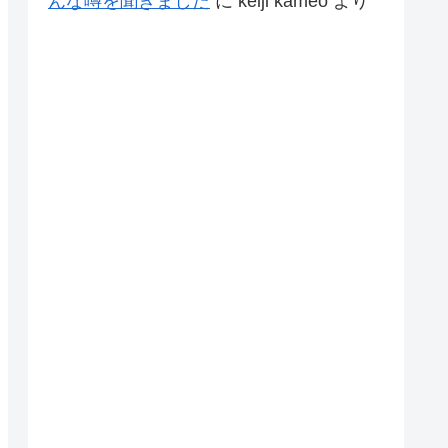
んな噂を聞きました
に
keiji kameo
より