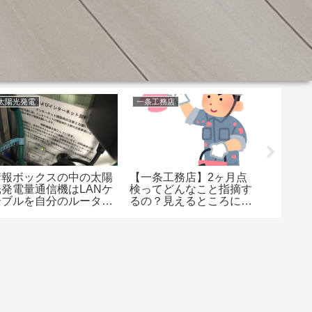
太陽光発電
一条工務店
風呂
情報ボックスの中の太陽
【一条工務店】2ヶ月点
【一条
光発電量通信機はLANケ
検ってどんなこと指摘す
カウン
ーブルを自分のルーター
るの？見えるところに不
がいい
に刺し替えれば外せるっ
具合があると…
どんな
て知ってた？