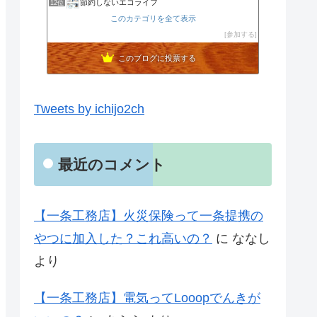
節約しないエコライフ
12位
noahnoah研究所
このカテゴリを全て表示
13位
わたしの家づくり│ハウスメーカーで注文住宅を建てよう
参加する
14位
わかまっちょのおうち
15位
このブログに投票する
Tweets by ichijo2ch
最近のコメント
【一条工務店】火災保険って一条提携の
やつに加入した？これ高いの？
に
ななし
より
【一条工務店】電気ってLooopでんきが