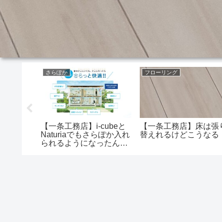
さらぽか
フローリング
みんなは
【一条工務店】床は張
【一条工務店】i-cubeと
ってん
替えれるけどこうなる
Naturiaでもさらぽか入れ
って先月の
られるようになったんだ
ね