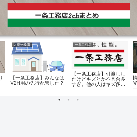
太陽光発電
一条工務店
【一条工務店】引渡しし
り
【一条工務店】みんなは
たけどキズとか不具合多
V2H用の先行配管した？
すぎ。他の人はキズ多か
った？