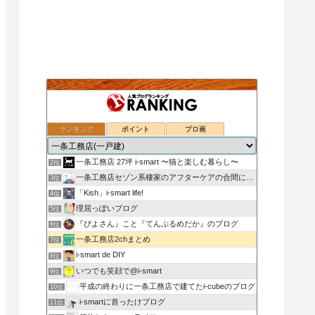
ランキング
ポイント
ブロ画
nasu_star's blog
1位
一条工務店 27坪 i-smart 〜猫と楽しむ暮らし〜
2位
一条工務店セゾン系棲家のアフターケアの合間に綴るブログ
3位
「Kish」i-smart life!
4位
理屈っぽいブログ
5位
『ぴよさん』こと『てんぷるめだか』のブログ
6位
一条工務店2chまとめ
7位
i-smart de DIY
8位
いつでも笑顔で@i-smart
9位
平成の終わりに一条工務店で建てたi-cubeのブログ
10位
i-smartに首ったけブログ
11位