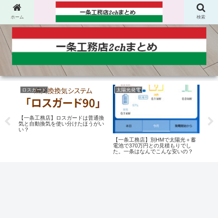
ホーム
検索
ロスガード
太陽光発電
建
【一条工務店】ロスガードは普通換
気と自動換気を使い分けたほうがい
い？
32
【一条工務店】別HMで太陽光＋蓄
【一
手く
電池で370万円との見積もりでし
ダー
た。一条はなんでこんな安いの？
クつ