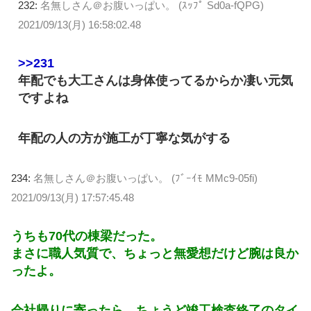
232:
名無しさん＠お腹いっぱい。 (ｽｯﾌﾟ Sd0a-fQPG)
2021/09/13(月) 16:58:02.48
>>231
年配でも大工さんは身体使ってるからか凄い元気
ですよね
年配の人の方が施工が丁寧な気がする
234:
名無しさん＠お腹いっぱい。 (ﾌﾞｰｲﾓ MMc9-05fi)
2021/09/13(月) 17:57:45.48
うちも70代の棟梁だった。
まさに職人気質で、ちょっと無愛想だけど腕は良か
ったよ。
会社帰りに寄ったら、ちょうど竣工検査終了のタイ