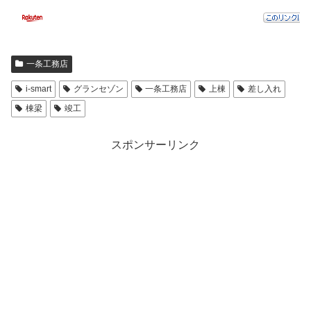
一条工務店
i-smart
グランセゾン
一条工務店
上棟
差し入れ
棟梁
竣工
スポンサーリンク