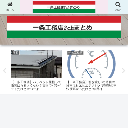
ホーム
検索
屋根
一条工務店
電
期訪
【一条工務店】パラペット屋根って
【一条工務店】引き渡し3カ月目の
【一
屋調
雨音はうるさくない？雪国でパラペ
梅雨はヒエヒエジメジメで寝室の不
いけ
ットだけどやべーよ…
快度高かったけど2年目は…