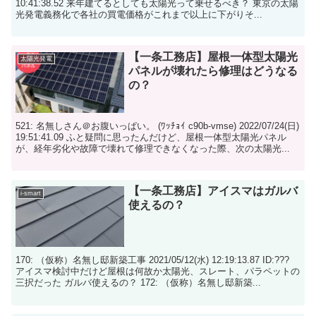
10:41:38.52 来年建てるとしても太陽光って乗せるべき？ 東京の太陽
光発電義務化で各社の買電価格がこれまで以上に下がりそ...
【一条工務店】屋根一体型太陽光
太陽光発電
パネルが壊れたら修理はどうなる
の？
521: 名無しさん＠お腹いっぱい。 (ﾜｯﾁｮｲ c90b-vmse) 2022/07/24(日)
19:51:41.09 ふと疑問に思ったんだけど、屋根一体型太陽光パネル
が、経年劣化や故障で壊れて修理できなくなった際、次の太陽光...
【一条工務店】アイスマはガルバ
i-smart
使えるの？
170: （仮称）名無し邸新築工事 2021/05/12(水) 12:19:13.87 ID:???
アイスマ検討中だけど屋根は何故か太陽光、スレート、パラペットの
三択だった ガルバ使えるの？ 172: （仮称）名無し邸新築...