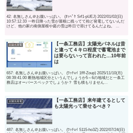
42: 名無しさん＠お腹いっぱい。 (ｵｯﾍﾟｹ Srf1-pUEJ) 2022/01/02(日)
10:57:12.33 一昨日降った雪が屋根に残ってて殆ど発電してないんだ
けど、他の家の南側屋根や庭の雪は昨日で溶けてるんだよね。 ...
【一条工務店】太陽光パネルは昔
太陽光発電
と違って４キロ程度で蓄電池まで
は要らないって言われた…10年前
は
657: 名無しさん＠お腹いっぱい。 (ﾜｯﾁｮｲ 1fff-Zoup) 2025/11/10(月)
08:39:41.00 断熱地域区分というんでしょうか5～6の地域だと一条工
務店はオーバースペックでしょうか？ 雪も積もりません...
【一条工務店】来年建てるとして
太陽光発電
も太陽光って乗せるべき？
487: 名無しさん＠お腹いっぱい。 (ﾜｯﾁｮｲ 5115-ho3Z) 2022/07/24(日)