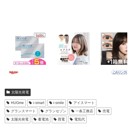
太陽光発電
HUGme
i-smart
i-smile
アイスマート
グランスマート
グランセゾン
一条工務店
売電
太陽光発電
蓄電池
買電
電気代