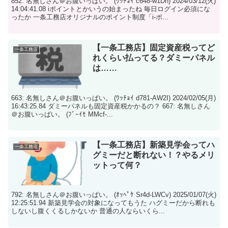
852: 名無しさん＠お腹いっぱい。 (ﾜｯﾁｮｲ c648-w1Dh) 2024/03/12(火)
14:04:41.08 iポイントとかいうの始まったね 毎日ログイン必須にな
ったか 一条工務店オリジナルのポイント制度「i-ポ...
【一条工務店】固定資産税ってど
一条工務店
れくらい払ってる？ダミーパネル
は……
663: 名無しさん＠お腹いっぱい。 (ﾜｯﾁｮｲ d781-AW2I) 2024/02/05(月)
16:43:25.84 ダミーパネルも固定資産税かかるの？ 667: 名無しさん
＠お腹いっぱい。 (ﾌﾞｰｲﾓ MMcf-...
【一条工務店】新築見学会ってハ
一条工務店
グミーだと断れない！？やるメリ
ットって何？
792: 名無しさん＠お腹いっぱい。 (ｵｯﾍﾟｹ Sr4d-LWCv) 2025/01/07(火)
12:25:51.94 新築見学会の対象になってもうた ハグミーだから断れも
しないし腹くくるしかないか 普通の人ならいくら...