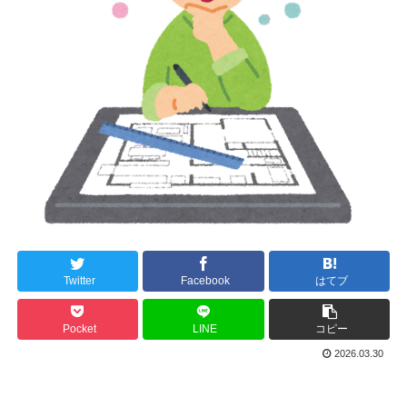
Twitter
Facebook
はてブ
Pocket
LINE
コピー
2026.03.30