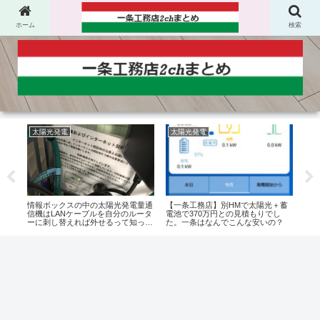
ホーム
検索
太陽光発電
太陽光発電
オ
コロ
情報ボックスの中の太陽光発電量通
【一条工務店】別HMで太陽光＋蓄
【一
ちが
信機はLANケーブルを自分のルータ
電池で370万円との見積もりでし
プシ
ーに刺し替えれば外せるって知って
た。一条はなんでこんな安いの？
た？