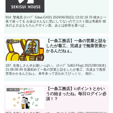
914: 警備員 (ｽｯｯﾌﾟ Sdaa-GX0/) 2024/06/30(日) 13:02:19.70 積水と一
条で迷ってる お金はそんなに気にしてないのでコスト面は考慮外 積
水のよさはもちろんデザイン面、あとは鉄骨を選べば...
【一条工務店】一条の営業と話を
一条工務店
したが着工、完成まで無茶苦茶か
かるんだねぇ。
187: 名無しさん＠お腹いっぱい。 (ｽｯｯﾌﾟ Sd62-Ffop) 2021/08/19(木)
21:08:08.49 先週初めて一条の営業と話をしたが着工、完成まで無茶
苦茶かかるんだねぇ。来年末って言われてびっくり。 他行...
【一条工務店】i-ポイントとかい
一条工務店
うの始まったね。毎日ログイン必
須！？