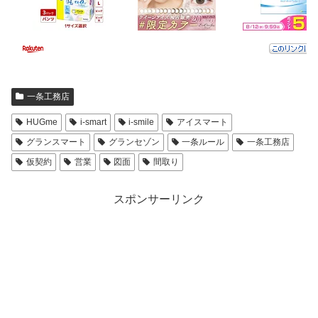
一条工務店
HUGme
i-smart
i-smile
アイスマート
グランスマート
グランセゾン
一条ルール
一条工務店
仮契約
営業
図面
間取り
スポンサーリンク