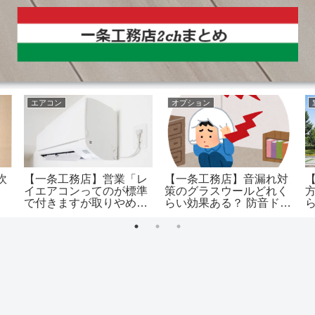
エアコン
オプション
吹
【一条工務店】営業「レ
【一条工務店】音漏れ対
イエアコンってのが標準
策のグラスウールどれく
で付きますが取りやめす
らい効果ある？ 防音ドア
ることをお勧めしていま
は音を気にするなら…
す」