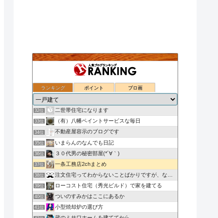
ランキング
ポイント
ブロ画
いえのつくりかた。
30位
こきりんの森〜住友林業で家づくり〜
31位
二世帯住宅になります
32位
（有）八幡ペイントサービスな毎日
33位
不動産屋容示のブログです
34位
いまらんのなんでも日記
35位
３０代男の秘密部屋(*´∀｀)
36位
一条工務店2chまとめ
37位
注文住宅ってわからないことばかりですが、なにか？in東京
38位
ローコスト住宅（秀光ビルド）で家を建てる
39位
ついのすみかはここにあるか
40位
小型焼却炉の選び方
41位
蔵のミサワホームを建ててから…