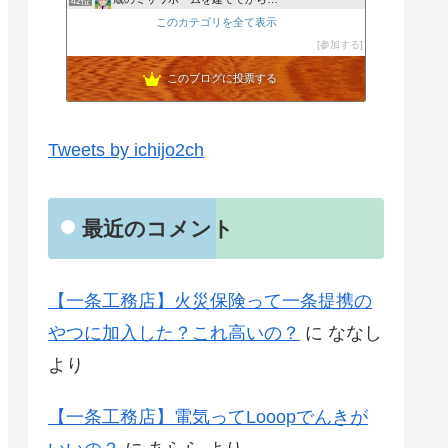
42位
移住・田舎での暮らしと仕事・・・群馬県北毛みなかみエリア
このカテゴリを全て表示
43位
猫丸の新しい住処作り
参加する
44位
このブログに投票する
Tweets by ichijo2ch
最近のコメント
【一条工務店】火災保険って一条提携の
やつに加入した？これ高いの？
に
ななし
より
【一条工務店】電気ってLooopでんきが