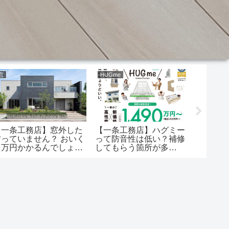
窓
HUGme
一条工務
【一条工務店】窓外した
【一条工務店】ハグミー
【一条
方っていません？ おいく
って防音性は低い？補修
でもヒ
ら万円かかるんでしょう
してもらう箇所が多
る可能
か？
い！？