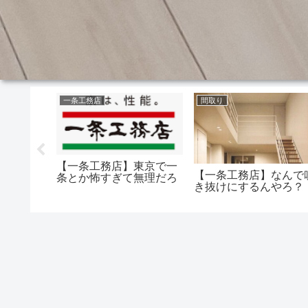
一条工務店
間取り
【一条工務店】東京で一
お風呂の
【一条工務店】なんで
条とか怖すぎて無理だろ
対無い方
き抜けにするんやろ？
プーとか
いてる？