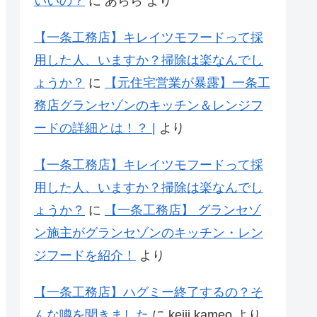
いいの？
に
あらら
より
【一条工務店】キレイツモフードって採
用した人、いますか？掃除は楽なんでし
ょうか？
に
【元住宅営業が暴露】一条工
務店グランセゾンのキッチン＆レンジフ
ードの詳細とは！？ |
より
【一条工務店】キレイツモフードって採
用した人、いますか？掃除は楽なんでし
ょうか？
に
【一条工務店】 グランセゾ
ン施主がグランセゾンのキッチン・レン
ジフードを紹介！
より
【一条工務店】ハグミー終了するの？そ
んな噂を聞きました
に
keiji kameo
より