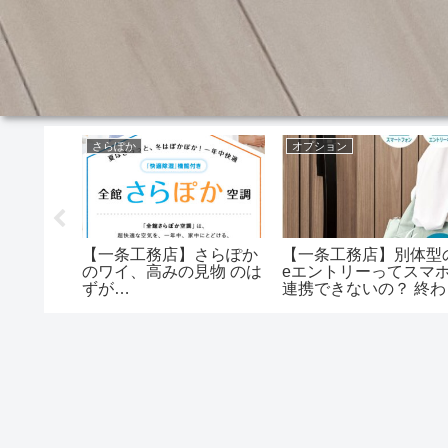
さらぽか
オプション
タープリ
【一条工務店】さらぽか
【一条工務店】別体型
着？取れ
のワイ、高みの見物 のは
eエントリーってスマ
ずが…
連携できないの？ 終わ
たわ…