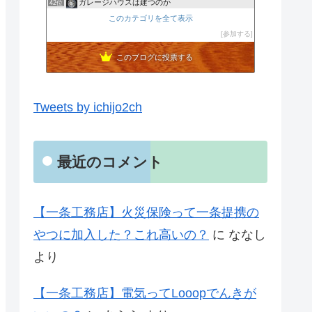
ガレージハウスは建つのか
42位
宮城県仙台市のBORDERLESS株式会社です。
このカテゴリを全て表示
43位
1000万円で家建てました(^^)風水好き節約主婦のローコ…
参加する
44位
このブログに投票する
Tweets by ichijo2ch
最近のコメント
【一条工務店】火災保険って一条提携の
やつに加入した？これ高いの？
に
ななし
より
【一条工務店】電気ってLooopでんきが