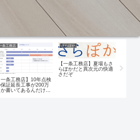
一条工務店
さらぽか
風呂
【一条工務店】夏場もさ
らぽかだと異次元の快適
さだぞ
【一条工務店】10年点検
【一条
の保証延長工事が200万
換気っ
とか書いてあるんだけ
か？湿
ど…長期優良住宅は申請
し暑い
しないほうがいい！？