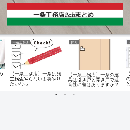
一条工務店
建具
の
【一条工務店】一条は施
【一条工務店】一条の建
ホ
主検査やらないよ笑やり
具は引き戸と開き戸で遮
っ
たいなら…
音性に差はありますか？