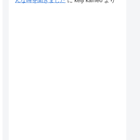
んな噂を聞きました
に
keiji kameo
より