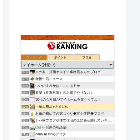
ランキング
ポイント
ブロ画
注文住宅の施工例［Cecorei.com］BLOG
30位
姫路で注文二世帯住宅を建てたい
31位
木の家 箕面ヤマイチ事務員さんのブログ
32位
老後生活ニュース
33位
ついのすみかはここにあるか
34位
新築（住友林業）のお家でやりなおし
35位
30代の会社員がマイホームを買うってよ！
36位
一条工務店2chまとめ
37位
お茶の初めての家づくり◆富士住建◆ブログ
38位
シバ家ブログ＠注文住宅の金額を公開していきます
39位
Casa -お家の相談室-
40位
nana-m-lifeのブログ
41位