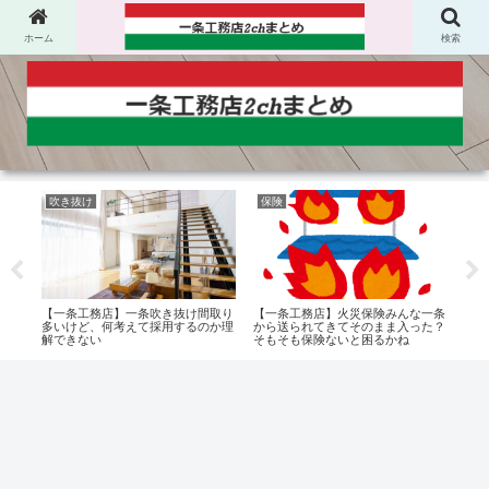
ホーム
検索
吹き抜け
保険
一
時は
【一条工務店】一条吹き抜け間取り
【一条工務店】火災保険みんな一条
【一
なる
多いけど、何考えて採用するのか理
から送られてきてそのまま入った？
ル設
解できない
そもそも保険ないと困るかね