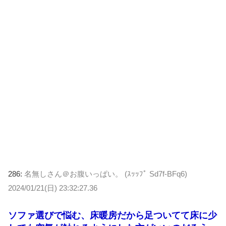
286:
名無しさん＠お腹いっぱい。 (ｽｯｯﾌﾟ Sd7f-BFq6)
2024/01/21(日) 23:32:27.36
ソファ選びで悩む、床暖房だから足ついてて床に少