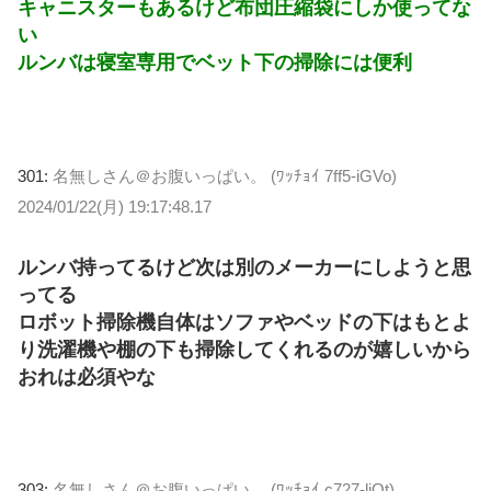
キャニスターもあるけど布団圧縮袋にしか使ってな
い
ルンバは寝室専用でベット下の掃除には便利
301:
名無しさん＠お腹いっぱい。 (ﾜｯﾁｮｲ 7ff5-iGVo)
2024/01/22(月) 19:17:48.17
ルンバ持ってるけど次は別のメーカーにしようと思
ってる
ロボット掃除機自体はソファやベッドの下はもとよ
り洗濯機や棚の下も掃除してくれるのが嬉しいから
おれは必須やな
303:
名無しさん＠お腹いっぱい。 (ﾜｯﾁｮｲ c727-liQt)