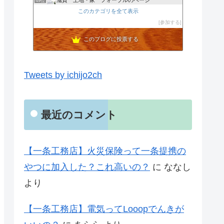
49位
シバ家ブログ＠注文住宅の金額を公開していきます
このカテゴリを全て表示
50位
風水を取り入れたブラック＆ホワイトな家とインテリア
参加する
51位
このブログに投票する
Tweets by ichijo2ch
最近のコメント
【一条工務店】火災保険って一条提携の
やつに加入した？これ高いの？
に
ななし
より
【一条工務店】電気ってLooopでんきが