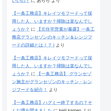
いいの？
に
あらら
より
【一条工務店】キレイツモフードって採
用した人、いますか？掃除は楽なんでし
ょうか？
に
【元住宅営業が暴露】一条工
務店グランセゾンのキッチン＆レンジフ
ードの詳細とは！？ |
より
【一条工務店】キレイツモフードって採
用した人、いますか？掃除は楽なんでし
ょうか？
に
【一条工務店】 グランセゾ
ン施主がグランセゾンのキッチン・レン
ジフードを紹介！
より
【一条工務店】ハグミー終了するの？そ
んな噂を聞きました
に
keiji kameo
より