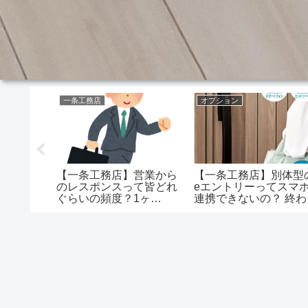
一条工務店
オプション
気密測定
【一条工務店】営業から
【一条工務店】別体型
い出来な
のレスポンスって皆どれ
eエントリーってスマ
きなり気
ぐらいの頻度？1ヶ
連携できないの？ 終わ
られてき
月…？！
たわ…