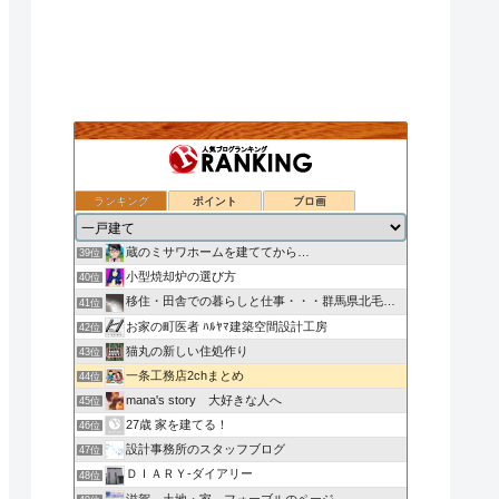
ランキング
ポイント
ブロ画
注文住宅ってわからないことばかりですが、なにか？in東京
37位
ローコスト住宅（秀光ビルド）で家を建てる
38位
蔵のミサワホームを建ててから…
39位
小型焼却炉の選び方
40位
移住・田舎での暮らしと仕事・・・群馬県北毛みなかみエリア
41位
お家の町医者 ﾊﾙﾔﾏ建築空間設計工房
42位
猫丸の新しい住処作り
43位
一条工務店2chまとめ
44位
mana's story 大好きな人へ
45位
27歳 家を建てる！
46位
設計事務所のスタッフブログ
47位
ＤＩＡＲＹ-ダイアリー
48位
滋賀 土地・家 フォーブルのページ