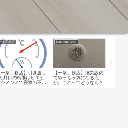
一条工務店
Uncategorized
屋根
【一条工務店】引き渡し
【一条
【一条工務店】換気設備
3カ月目の梅雨はヒエヒ
流れ屋
でめっちゃ気になる点
エジメジメで寝室の不快
てでき
が。これってどうなん？
度高かったけど2年目
完全に○
は…