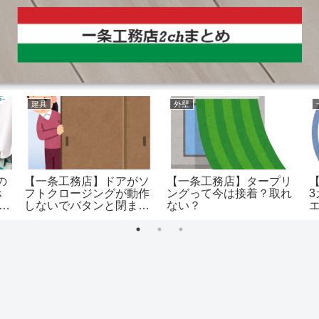
建具
外壁
の
【一条工務店】ドアがソ
【一条工務店】タープリ
ホ
フトクロージングが動作
ングって今は接着？取れ
っ
しないでバタンと閉まる
ない？
ようになったんですが、
これって2年点検過ぎる
と有償になっちゃう？