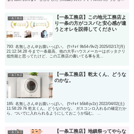
れないし...
【一条工務店】この地元工務店よ
一条工務店
り一条の方がコスパと安心感が違
うとオレを説得してください
793: 名無しさん＠お腹いっぱい。 (ﾜｯﾁｮｲ 9b54-/9v2) 2025/02/17(月)
21:12:34.28 今まで一条最高、他の大手ハウスメーカーはボッタクリ
低性能と思ってたけど、この工務店の書いてる事を見...
【一条工務店】乾太くん、どうな
一条工務店
のかな。
185: 名無しさん＠お腹いっぱい。 (ﾜｯﾁｮｲ b5b8-jv2z) 2022/04/02(土)
11:58:29.76 乾太くん、どうなのかな。 ガスコンロ入れるの確定だか
ら、ついでに入れられるようにしておこうか悩む。 ...
【一条工務店】地鎮祭ってやらな
一条工務店