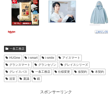
一条工務店
HUGme
i-smart
i-smile
アイスマート
グランスマート
グランセゾン
グレイスシリーズ
グレイスバス
一条工務店
仕様変更
仮契約
本契約
浴室
稟議
鏡
スポンサーリンク