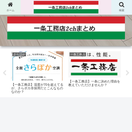
ホーム
検索
さらぽか
一条工務店
一
【一条工務店】一条に決めた理由を
ば避
【一条工務店】湿度が70を超えてる
【一
教えていただけませんか？
番大
が、さらポカ非採用だとこんなもの
なのか？