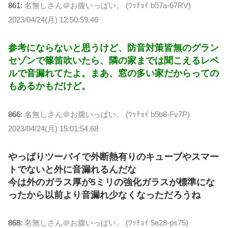
861:
名無しさん＠お腹いっぱい。 (ﾜｯﾁｮｲ b57a-67RV)
2023/04/24(月) 12:50:59.46
参考にならないと思うけど、防音対策皆無のグラン
セゾンで篠笛吹いたら、隣の家までは聞こえるレベ
ルで音漏れてたよ。まあ、窓の多い家だからっての
もあるかもだけど。
866:
名無しさん＠お腹いっぱい。 (ﾜｯﾁｮｲ b5b8-Fv7P)
2023/04/24(月) 15:01:54.68
やっぱりツーバイで外断熱有りのキューブやスマー
トでないと外に音漏れるんだな
今は外のガラス厚が5ミリの強化ガラスが標準にな
ったから以前より音漏れ少なくなっただろうね
868:
名無しさん＠お腹いっぱい。 (ﾜｯﾁｮｲ 5e28-ps75)