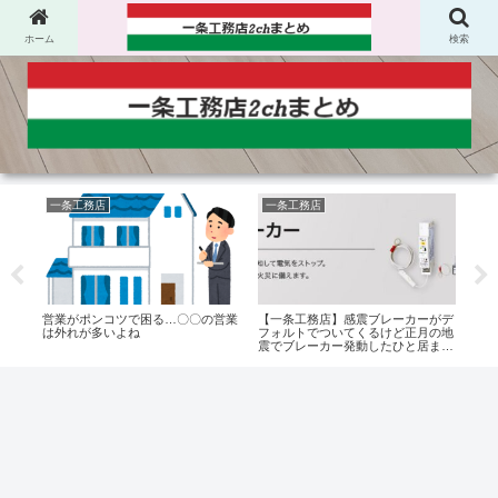
ホーム
検索
一条工務店
一条工務店
住
進め
営業がポンコツで困る…〇〇の営業
【一条工務店】感震ブレーカーがデ
【一
ディ
は外れが多いよね
フォルトでついてくるけど正月の地
しは
震でブレーカー発動したひと居ま
た
す？