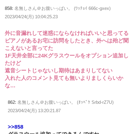
858:
名無しさん＠お腹いっぱい。 (ﾜｯﾁｮｲ 666c-gxex)
2023/04/24(月) 10:04:25.23
外に音漏れして迷惑にならなければいいと思ってる
ピアノがあるお宅に訪問をしたとき、外へは殆ど聞
こえないと言ってた
1F天井全部に24Kグラスウールをオプション追加し
たけど
遮音シートじゃないし期待はあまりしてない
入れた人のコメント見ても無いよりましくらいか
な…
862:
名無しさん＠お腹いっぱい。 (ｵｯﾍﾟｹ Srbd-rZ7U)
2023/04/24(月) 13:20:21.87
>>858