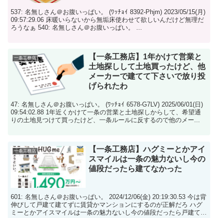
537: 名無しさん＠お腹いっぱい。 (ﾜｯﾁｮｲ 8392-Phjm) 2023/05/15(月)
09:57:29.06 床暖いらないから無垢床使わせて欲しいんだけど無理だ
ろうなぁ 540: 名無しさん＠お腹いっぱい。 ...
【一条工務店】1年かけて営業と
一条工務店
土地探しして土地買ったけど、他
メーカーで建てて下さいで放り投
げられたわ
47: 名無しさん＠お腹いっぱい。 (ﾜｯﾁｮｲ 6578-G7LV) 2025/06/01(日)
09:54:02.88 1年近くかけて一条の営業と土地探しからして、希望通
りの土地見つけて買ったけど、一条ルールに反するので他のメー...
【一条工務店】ハグミーとかアイ
一条工務店
スマイルは一条の魅力ないし今の
値段だったら建てなかった
601: 名無しさん＠お腹いっぱい。 2024/12/06(金) 20:19:30.53 今は背
伸びして戸建て建てずに賃貸かマンションにするのが正解だろ ハグ
ミーとかアイスマイルは一条の魅力ないし今の値段だったら戸建ては