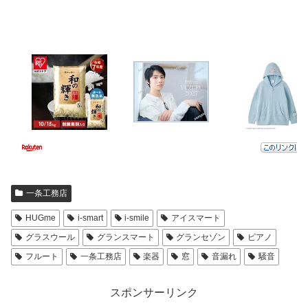
一条工務店
HUGme
i-smart
i-smile
アイスマート
グラスウール
グランスマート
グランセゾン
ピアノ
フルート
一条工務店
楽器
窓
音漏れ
騒音
スポンサーリンク