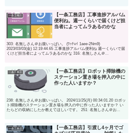
建てなかっ...
【一条工務店】工事進捗アルバム
一条工務店
便利ね。週一くらいで届くけど担
当者によってムラあるのかな
303: 名無しさん＠お腹いっぱい。 (ﾜｯﾁｮｲ 1aee-2Nm9)
2023/03/03(金) 12:19:44.65 工事進捗アルバム便利ね 週一くらいで届
くけど担当者によってムラあるのかな 316: 名無しさん＠...
【一条工務店】ロボット掃除機の
一条工務店
ステーション置き場を押入の中に
作った人いますか？
238: 名無しさん＠お腹いっぱい。 2024/11/25(月) 00:34:01.20 ロボッ
ト掃除機のステーション置き場を押入の中に作った人いますか？ い
たらどの収納にしたか教えてほしいです。 251: 名無しさん＠お...
【一条工務店】引渡し4ヶ月でゴ
一条工務店