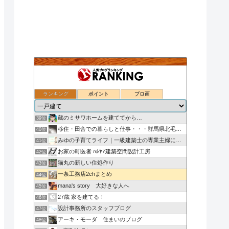
ランキング
ポイント
ブロ画
ついのすみかはここにあるか
37位
小型焼却炉の選び方
38位
蔵のミサワホームを建ててから…
39位
移住・田舎での暮らしと仕事・・・群馬県北毛みなかみエリア
40位
みゆの子育てライフ｜一級建築士の専業主婦による子ども・家
41位
お家の町医者 ﾊﾙﾔﾏ建築空間設計工房
42位
猫丸の新しい住処作り
43位
一条工務店2chまとめ
44位
mana's story 大好きな人へ
45位
27歳 家を建てる！
46位
設計事務所のスタッフブログ
47位
アーキ・モーダ 住まいのブログ
48位