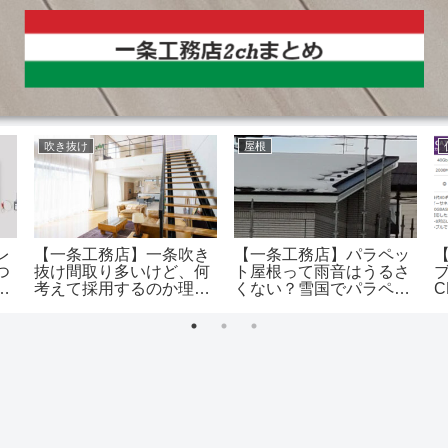
吹き抜け
屋根
レ
【一条工務店】一条吹き
【一条工務店】パラペッ
つ
抜け間取り多いけど、何
ト屋根って雨音はうるさ
震
考えて採用するのか理解
くない？雪国でパラペッ
C
ひ
できない
トだけどやべーよ…