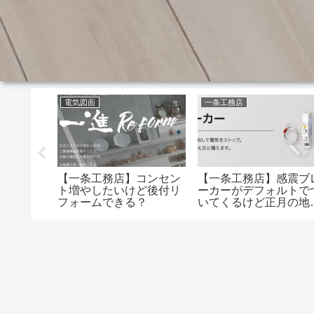
電気図面
一条工務店
【一条工務店】コンセン
【一条工務店】感震ブ
cubeと
ト増やしたいけど後付リ
ーカーがデフォルトで
さらぽか入れ
フォームできる？
いてくるけど正月の地
ったんだ
でブレーカー発動した
と居ます？