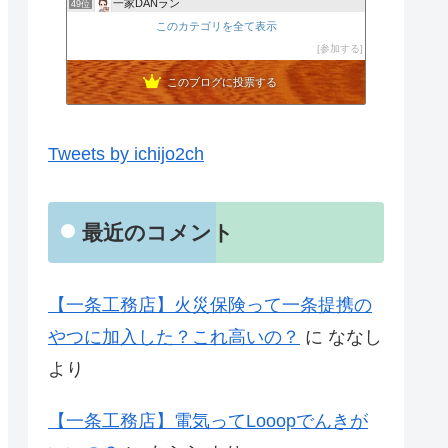
一家DANラン
49位
不動産屋の独り言
このカテゴリを全て表示
50位
ＤＩＡＲＹ-ダイアリー
参加する
51位
このブログに投票する
Tweets by ichijo2ch
最近のコメント
【一条工務店】火災保険って一条提携の
やつに加入した？これ高いの？
に
ななし
より
【一条工務店】電気ってLooopでんきが