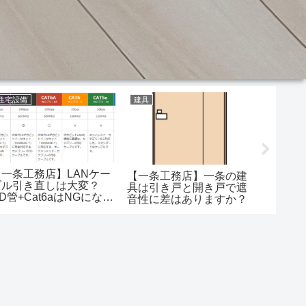
住宅設備
建具
価格
【一条工務店】LANケー
【一条工
【一条工務店】一条の建
ブル引き直しは大変？
価上が
具は引き戸と開き戸で遮
D管+Cat6aはNGになっ
で明日
音性に差はありますか？
た
って言