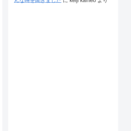
んな噂を聞きました
に
keiji kameo
より