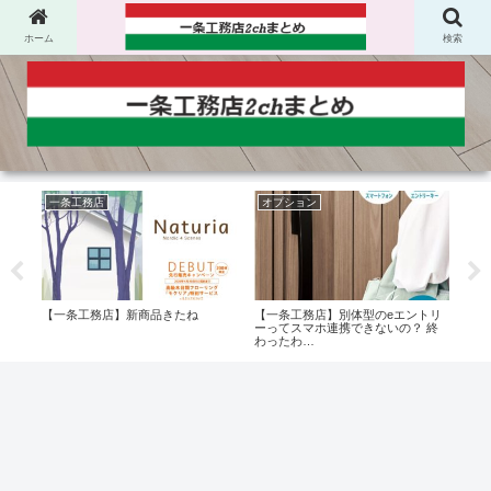
ホーム
検索
一条工務店
オプション
太
キズ
【一条工務店】新商品きたね
【一条工務店】別体型のeエントリ
【一
ズ多
ーってスマホ連携できないの？ 終
事故
わったわ…