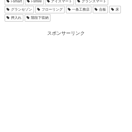
i-smart
i-smile
アイスマート
グランスマート
グランセゾン
フローリング
一条工務店
合板
床
押入れ
階段下収納
スポンサーリンク