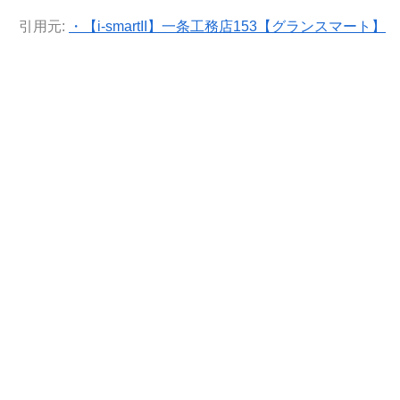
引用元:
・【i-smartII】一条工務店153【グランスマート】