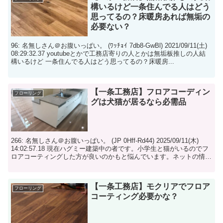
構いるけど一条住んでる人はどう
思ってるの？床暖房あれば無垢の
必要ない？
96: 名無しさん＠お腹いっぱい。 (ﾜｯﾁｮｲ 7db8-GwBl) 2021/09/11(土)
08:29:32.37 youtubeとかで工務店寄りの人とかは無垢板推しの人結
構いるけど 一条住んでる人はどう思ってるの？床暖房...
【一条工務店】フロアコーディン
フローリング
グは犬猫が居るなら必需品
266: 名無しさん＠お腹いっぱい。 (JP 0Hff-Rd44) 2025/09/11(木)
14:02:57.18 現在ハグミー建築中の者です。小学生と猫がいるのでフ
ロアコーティングした方が良いのかもと悩んでいます。ネットの情
報...
【一条工務店】モクリアでフロア
フローリング
コーティング必要かな？