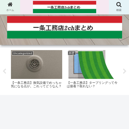
ホーム
検索
Uncategorized
外壁
間
【一条工務店】タープリングって今
【一
【一条工務店】換気設備でめっちゃ
aでも
は接着？取れない？
るん
気になる点が。これってどうなん？
たん