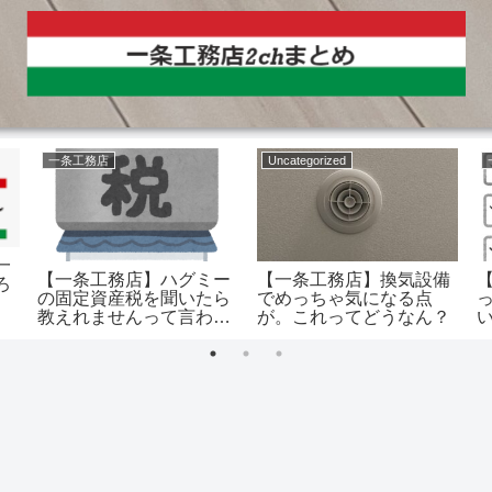
一条工務店
Uncategorized
一
【一条工務店】ハグミー
【一条工務店】換気設備
ろ
の固定資産税を聞いたら
でめっちゃ気になる点
教えれませんって言われ
が。これってどうなん？
たわ。いくらくらい？