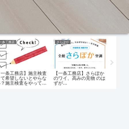
一条工務店
さらぽか
外壁
【一条工務店】施主検査
【一条工務店】さらぽか
【一条
って希望しないとやらな
のワイ、高みの見物 のは
ングっ
い？施主検査をやってい
ずが…
ない？
れば…