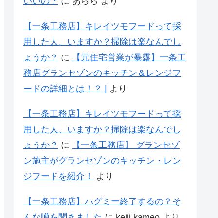
いいの？
に
あらら
より
【一条工務店】キレイツモフードって採
用した人、いますか？掃除は楽なんでし
ょうか？
に
【元住宅営業が暴露】一条工
務店グランセゾンのキッチン＆レンジフ
ードの詳細とは！？ |
より
【一条工務店】キレイツモフードって採
用した人、いますか？掃除は楽なんでし
ょうか？
に
【一条工務店】 グランセゾ
ン施主がグランセゾンのキッチン・レン
ジフードを紹介！
より
【一条工務店】ハグミー終了するの？そ
んな噂を聞きました
に
keiji kameo
より