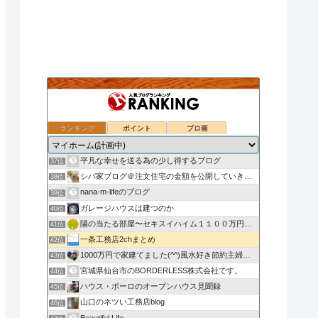
ランキング
ポイント
ブロ画
いえのつくりかた。
35位
お茶の初めての家づくり◆富士住建◆ブログ
36位
平凡な幸せを送る為の少し得するブログ
37位
シバ家ブログ＠注文住宅の金額を公開していきます
38位
nana-m-lifeのブログ
39位
ガレージハウスは建つのか
40位
陽の当たる部屋〜セキスイハイム１１００万円値引き〜
41位
一条工務店2chまとめ
42位
1000万円で家建てました(^^)風水好き節約主婦のローコ…
43位
宮城県仙台市のBORDERLESS株式会社です。
44位
ハウス・ポーロのオープンハウス見聞録
45位
山口のネツい工務店blog
46位
Beautiful Life