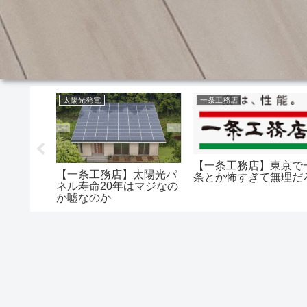
太陽光発電
一条工務店
【一条工務店】東京で
今年はGX
【一条工務店】太陽光パ
条とか怖すぎて無理だ
ミリも挙
ネル寿命20年はマジなの
ど口外禁
か嘘なのか
の？