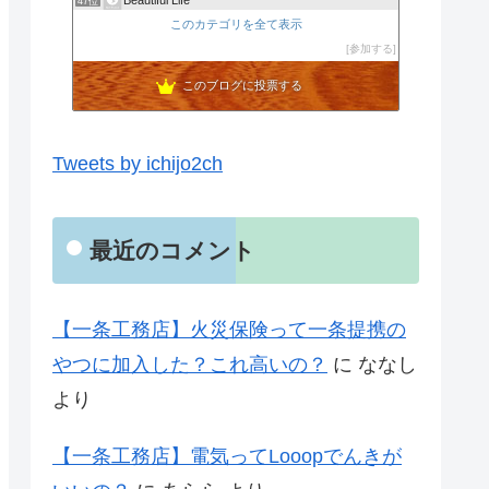
47位
東京から地方都市へＵターン【はじめての家づくりメモ】
このカテゴリを全て表示
48位
20代で婚活から結婚 マイホーム計画中の奈々のブログ
参加する
49位
このブログに投票する
Tweets by ichijo2ch
最近のコメント
【一条工務店】火災保険って一条提携の
やつに加入した？これ高いの？
に
ななし
より
【一条工務店】電気ってLooopでんきが