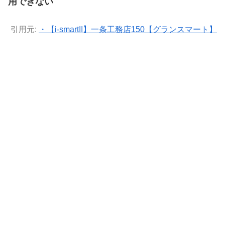
用できない
引用元:
・【i-smartII】一条工務店150【グランスマート】