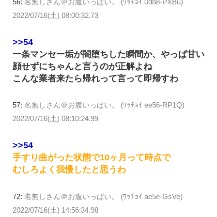
56:
名無しさん＠お腹いっぱい。 (ﾜｯﾁｮｲ 0db8-PXBu)
2022/07/16(土) 08:00:32.73
>>54
一条マンセー垢が闇堕ちした瞬間か、やっぱ甘い
顔せずにちゃんと言うのが正解よね
こんな業者来たら帰れって言って即帰すわ
57:
名無しさん＠お腹いっぱい。 (ﾜｯﾁｮｲ ee56-RP1Q)
2022/07/16(土) 08:10:24.99
>>54
手すり曲がった状態で10ヶ月って時点で
むしろよく我慢したと思うわ
72:
名無しさん＠お腹いっぱい。 (ﾜｯﾁｮｲ ae5e-GsVe)
2022/07/16(土) 14:56:34.98