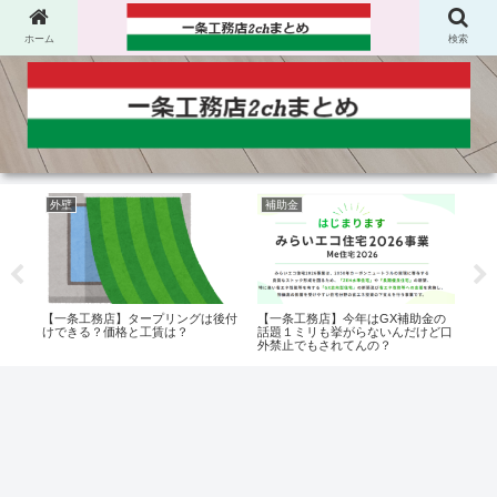
ホーム
検索
外壁
補助金
エ
どん
【一条工務店】タープリングは後付
【一条工務店】今年はGX補助金の
【一
ろに
けできる？価格と工賃は？
話題１ミリも挙がらないんだけど口
って
外禁止でもされてんの？
する