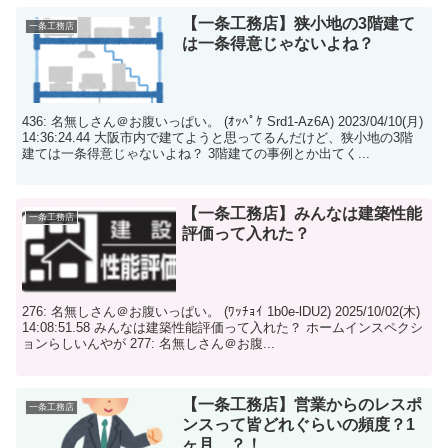
【一条工務店】狭小地の3階建て
一条工務店
は一条得意じゃないよね？
436: 名無しさん＠お腹いっぱい。 (ｵｯﾍﾟｹ Srd1-Az6A) 2023/04/10(月)
14:36:24.44 大阪市内で建てようと思ってるんだけど、狭小地の3階
建ては一条得意じゃないよね？ 3階建ての事例とか出てく...
【一条工務店】みんなは建築性能
一条工務店
評価って入れた？
276: 名無しさん＠お腹いっぱい。 (ﾜｯﾁｮｲ 1b0e-lDU2) 2025/10/02(木)
14:08:51.58 みんなは建築性能評価って入れた？ ホームインスペクシ
ョンらしいんやが 277: 名無しさん＠お腹...
【一条工務店】営業からのレスポ
一条工務店
ンスって皆どれぐらいの頻度？1
ヶ月…？！