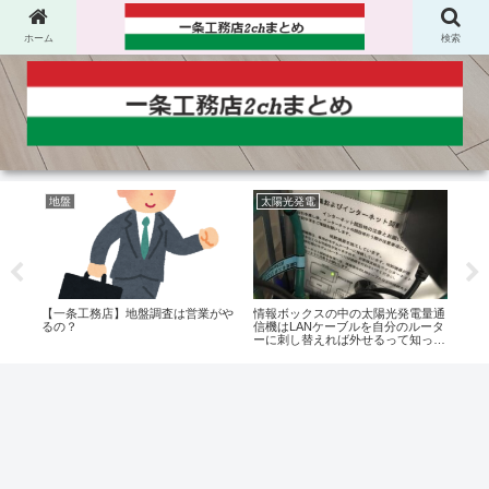
ホーム
検索
地盤
太陽光発電
一
っぱ
【一条工務店】地盤調査は営業がや
情報ボックスの中の太陽光発電量通
【一
ちが
るの？
信機はLANケーブルを自分のルータ
なん
ーに刺し替えれば外せるって知って
た？