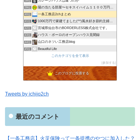
ガレージハウスは建つのか
38位
陽の当たる部屋〜セキスイハイム１１００万円値引き〜
39位
一条工務店2chまとめ
40位
1000万円で家建てました(^^)風水好き節約主婦のローコ…
41位
宮城県仙台市のBORDERLESS株式会社です。
42位
ハウス・ポーロのオープンハウス見聞録
43位
山口のネツい工務店blog
44位
Beautiful Life
45位
東京から地方都市へＵターン【はじめての家づくりメモ】
このカテゴリを全て表示
46位
20代で婚活から結婚 マイホーム計画中の奈々のブログ
参加する
47位
このブログに投票する
Tweets by ichijo2ch
最近のコメント
【一条工務店】火災保険って一条提携のやつに加入した？