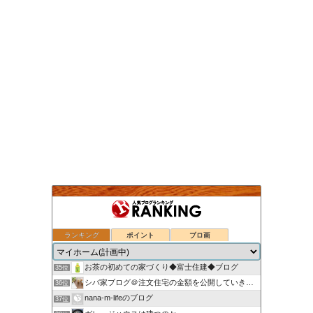
ランキング
ポイント
ブロ画
30代の会社員がマイホームを買うってよ！
33位
いえのつくりかた。
34位
お茶の初めての家づくり◆富士住建◆ブログ
35位
シバ家ブログ＠注文住宅の金額を公開していきます
36位
nana-m-lifeのブログ
37位