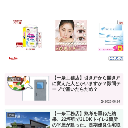
【一条工務店】引き戸から開き戸
住宅設備
に変えた人とかいますか？隙間テ
ープで塞いだらだめ？
2026.06.24
【一条工務店】熟考を重ねた結
平屋
果、22坪強で3LDKトイレ2箇所
の平屋が建った。長期優良住宅取