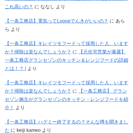
これ高いの？
に
ななし
より
【一条工務店】電気ってLooopでんきがいいの？
に
あら
ら
より
【一条工務店】キレイツモフードって採用した人、います
か？掃除は楽なんでしょうか？
に
【元住宅営業が暴露】
一条工務店グランセゾンのキッチン＆レンジフードの詳細
とは！？ |
より
【一条工務店】キレイツモフードって採用した人、います
か？掃除は楽なんでしょうか？
に
【一条工務店】 グラン
セゾン施主がグランセゾンのキッチン・レンジフードを紹
介！
より
【一条工務店】ハグミー終了するの？そんな噂を聞きまし
た
に
keiji kameo
より