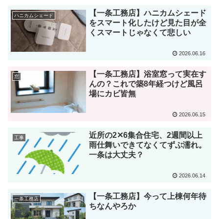
【一条工務店】ハニカムシェード
ハニカムシェード
をスマート化したけど見た目が全
くスマートじゃなくて悲しい
2026.06.16
【一条工務店】浴室窓って実在す
窓
んの？これで築8年経つけど風呂
場にカビ皆無
2026.06.15
近所の2✕6集合住宅、2週間以上
工事
雨仕舞いできてなくてずぶ濡れ。
一条は大丈夫？
2026.06.14
【一条工務店】今って上棟何年待
一条工務店
ちなんやろか