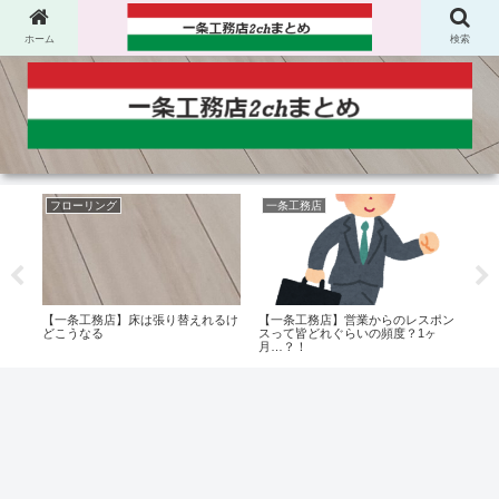
ホーム
検索
フローリング
一条工務店
一
【一
パネ
【一条工務店】床は張り替えれるけ
【一条工務店】営業からのレスポン
とか
どこうなる
スって皆どれぐらいの頻度？1ヶ
かっ
月…？！