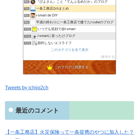
『ぴよさん』こと『てんぷるめだか』のブログ
6位
一条工務店2chまとめ
7位
i-smart de DIY
8位
平成の終わりに一条工務店で建てたi-cubeのブログ
9位
いつでも笑顔で@i-smart
10位
i-smartに首ったけブログ
11位
節約しないエコライフ
12位
noahnoah研究所
このカテゴリを全て表示
13位
わたしの家づくり│ハウスメーカーで注文住宅を建てよう
参加する
14位
わかまっちょのおうち
15位
このブログに投票する
Tweets by ichijo2ch
最近のコメント
【一条工務店】火災保険って一条提携のやつに加入した？