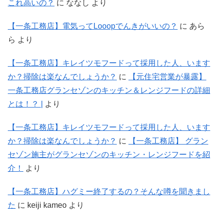
これ高いの？
に
ななし
より
【一条工務店】電気ってLooopでんきがいいの？
に
あら
ら
より
【一条工務店】キレイツモフードって採用した人、います
か？掃除は楽なんでしょうか？
に
【元住宅営業が暴露】
一条工務店グランセゾンのキッチン＆レンジフードの詳細
とは！？ |
より
【一条工務店】キレイツモフードって採用した人、います
か？掃除は楽なんでしょうか？
に
【一条工務店】 グラン
セゾン施主がグランセゾンのキッチン・レンジフードを紹
介！
より
【一条工務店】ハグミー終了するの？そんな噂を聞きまし
た
に
keiji kameo
より