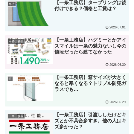
【一条工務店】タープリングは後
外壁
付けできる？価格と工賃は？
2026.07.01
【一条工務店】ハグミーとかアイ
一条工務店
スマイルは一条の魅力ないし今の
値段だったら建てなかった
2026.06.30
【一条工務店】窓サイズが大きく
窓
なると寒くなる？トリプル防犯ガ
ラスでも…
2026.06.29
【一条工務店】引渡ししたけどキ
一条工務店
ズとか不具合多すぎ。他の人はキ
ズ多かった？