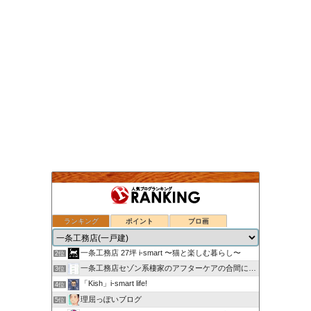
ランキング
ポイント
ブロ画
nasu_star's blog
1位
一条工務店 27坪 i-smart 〜猫と楽しむ暮らし〜
2位
一条工務店セゾン系棲家のアフターケアの合間に綴るブログ
3位
「Kish」i-smart life!
4位
理屈っぽいブログ
5位