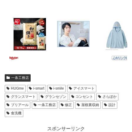
一条工務店
HUGme
i-smart
i-smile
アイスマート
グランスマート
グランセゾン
コンセント
さらぽか
ブリアール
一条工務店
修正
屋根裏収納
設計
食洗機
スポンサーリンク