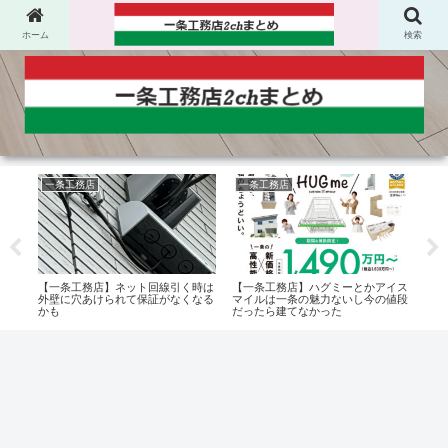
ホーム
検索
一条工務店
一条工務店
太
がデ
【一条工務店】ネット回線引く時は
【一条工務店】ハグミーとかアイス
【一
の地
外壁に穴あけられて保証がなくなる
マイルは一条の魅力ないし今の値段
Wi
ま
かも
だったら建てなかった
きた