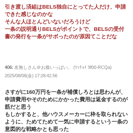
引き渡し済組はBELS独自にとってた人だけ、申請
できた感じなのかな
そんな人ほとんどいないだろうけど
一条の説明通りBELSがポイントで、BELSの受付
書の発行を一条がサボったのが原因てことだな
406:
名無しさん＠お腹いっぱい。 (ﾜｯﾁｮｲ 9f00-RCQa)
2025/08/08(金) 17:28:42.56
さすがに160万円を一条が補償しろとは思わんが、
申請費用やそのためにかかった費用は返金するのが
筋だと思う
もしかすると、他ハウスメーカーに枠を取られない
ように、ためてためて一気に申請するという一条の
意図的な戦略かとも思った