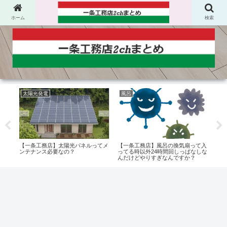
ホーム
検索
太陽光発電
風呂
太
キズ
【一条工務店】太陽光パネルってメ
【一条工務店】風呂の換気扇って入
【一
ズ多
ンテナンス必要なの？
ってる時以外24時間回しっぱなしな
Wi
んだけどやりすぎなんですか？
きた