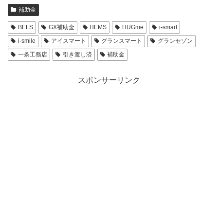
補助金
BELS
GX補助金
HEMS
HUGme
i-smart
i-smile
アイスマート
グランスマート
グランセゾン
一条工務店
引き渡し済
補助金
スポンサーリンク