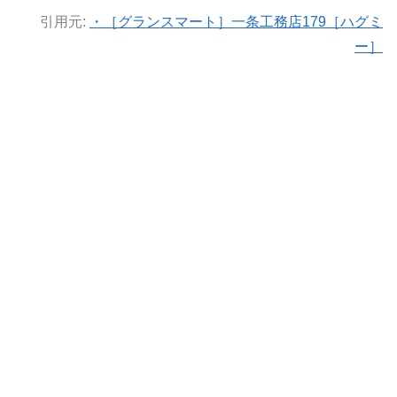
引用元:
・［グランスマート］一条工務店179［ハグミ
ー］