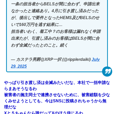
一条の担当者からBELSが間に合わず、申請出来
なかったと連絡あり。4月に引き渡し済みだった
が、後出しで要件となったHEMS及びBELSのせ
いで160万円を逃す結果に…
担当者いわく、着工中？のお客様は漏れなく申請
出来たが、引渡し済みのお客様はBELSが間に合
わず全滅だったとのこと。続く
— カステラ男爵@XRP一択 (@ripplerdaiki)
July
29, 2025
やっぱり引き渡し済は全滅みたいだな、本社で一括申請な
らまあそうなるわ
被害者の施主同士で連携させないために、被害総額を少な
くみせようとしても、今はSNSに投稿されちゃうから無
理だな
Xと５ちゃんなら誰だってXのほう信じるわ