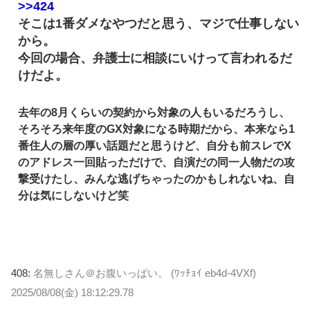
>>424
そこは1番ダメなやつだと思う、マジで仕事しない
から。
今回の場合、弁護士に相談にいけって言われるだ
けだよ。
去年の8月くらいの契約から対象の人もいるだろうし、
そろそろ来年度のGX対象になる時期だから、本来なら1
番住人の層の厚い話題だと思うけど、自分も前スレでX
のアドレス一回貼っただけで、自演だの同一人物だの攻
撃受けたし、みんな逃げちゃったのかもしれないね、自
分は気にしないけど笑
408:
名無しさん＠お腹いっぱい。 (ﾜｯﾁｮｲ eb4d-4VXf)
2025/08/08(金) 18:12:29.78