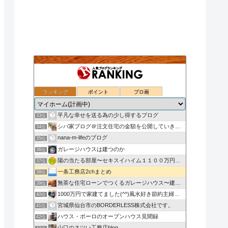
ランキング
ポイント
ブロ画
いえのつくりかた。
31位
お茶の初めての家づくり◆富士住建◆ブログ
32位
平凡な幸せを送る為の少し得するブログ
33位
シバ家ブログ＠注文住宅の金額を公開していきます
34位
nana-m-lifeのブログ
35位
ガレージハウスは建つのか
36位
陽の当たる部屋〜セキスイハイム１１００万円値引き〜
37位
一条工務店2chまとめ
38位
無茶な住宅ローンでつくるガレージハウス〜建て替えログ〜
39位
1000万円で家建てました(^^)風水好き節約主婦のローコ…
40位
宮城県仙台市のBORDERLESS株式会社です。
41位
ハウス・ポーロのオープンハウス見聞録
42位
山口のネツい工務店blog