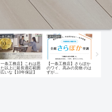
一条工務店
さらぽか
吹き抜け
【一条工務店】これは思
【一条工務店】さらぽか
【一条
った以上に延長適応範囲
のワイ、高みの見物 のは
抜け間
が広いな【10年保証】
ずが…
考えて
できな