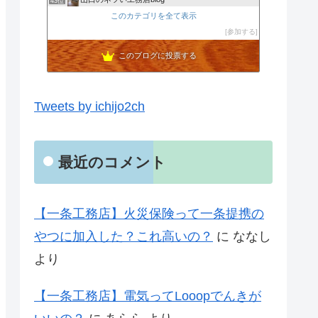
43位
東京から地方都市へＵターン【はじめての家づくりメモ】
このカテゴリを全て表示
44位
20代で婚活から結婚 マイホーム計画中の奈々のブログ
参加する
45位
このブログに投票する
Tweets by ichijo2ch
最近のコメント
【一条工務店】火災保険って一条提携の
やつに加入した？これ高いの？
に
ななし
より
【一条工務店】電気ってLooopでんきが