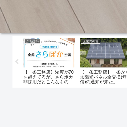
さらぽか
太陽光発電
2ヶ月点
【一条工務店】湿度が70
【一条工務店】一条か
と指摘す
を超えてるが、さらポカ
太陽光パネル全交換(無
ころに不
非採用だとこんなものな
償)の通知が来た。
のか？