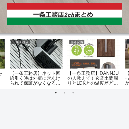
一条工務店
住宅設備
ら
【一条工務店】ネット回
【一条工務店】DANNJU
線引く時は外壁に穴あけ
の人教えて！玄関土間周
られて保証がなくなるか
りとLDKとの温度差どれ
も
くらい？