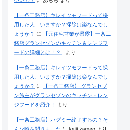
いいの？
に
あらら
より
【一条工務店】キレイツモフードって採
用した人、いますか？掃除は楽なんでし
ょうか？
に
【元住宅営業が暴露】一条工
務店グランセゾンのキッチン＆レンジフ
ードの詳細とは！？ |
より
【一条工務店】キレイツモフードって採
用した人、いますか？掃除は楽なんでし
ょうか？
に
【一条工務店】 グランセゾ
ン施主がグランセゾンのキッチン・レン
ジフードを紹介！
より
【一条工務店】ハグミー終了するの？そ
んな噂を聞きました
に
keiji kameo
より