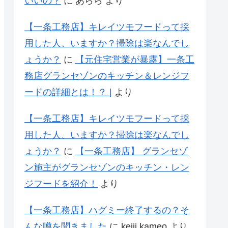
いいの？
に
あらら
より
【一条工務店】キレイツモフードって採
用した人、いますか？掃除は楽なんでし
ょうか？
に
【元住宅営業が暴露】一条工
務店グランセゾンのキッチン＆レンジフ
ードの詳細とは！？ |
より
【一条工務店】キレイツモフードって採
用した人、いますか？掃除は楽なんでし
ょうか？
に
【一条工務店】 グランセゾ
ン施主がグランセゾンのキッチン・レン
ジフードを紹介！
より
【一条工務店】ハグミー終了するの？そ
んな噂を聞きました
に
keiji kameo
より