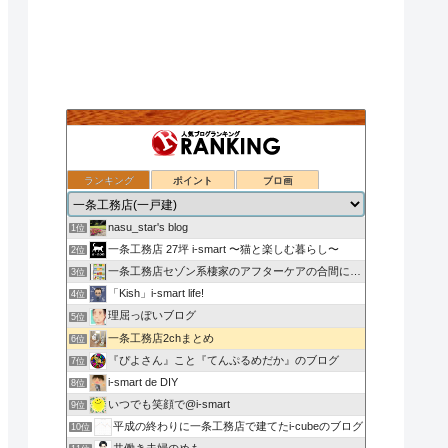
ランキング
ポイント
ブロ画
nasu_star's blog
1位
一条工務店 27坪 i-smart 〜猫と楽しむ暮らし〜
2位
一条工務店セゾン系棲家のアフターケアの合間に綴るブログ
3位
「Kish」i-smart life!
4位
理屈っぽいブログ
5位
一条工務店2chまとめ
6位
『ぴよさん』こと『てんぷるめだか』のブログ
7位
i-smart de DIY
8位
いつでも笑顔で@i-smart
9位
平成の終わりに一条工務店で建てたi-cubeのブログ
10位