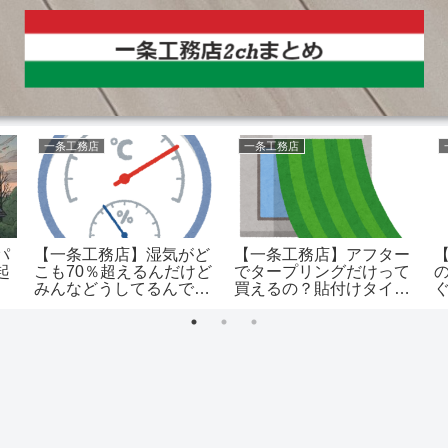
一条工務店
一条工務店
パ
【一条工務店】湿気がど
【一条工務店】アフター
起
こも70％超えるんだけど
でタープリングだけって
みんなどうしてるんです
買えるの？貼付けタイプ
か？
に変わった！？