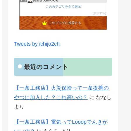
共働き夫婦のめも
11位
このカテゴリを全て表示
i-smartに首ったけブログ
12位
わたしの家づくり│ハウスメーカーで注文住宅を建てよう
参加する
13位
節約しないエコライフ
14位
このブログに投票する
noahnoah研究所
15位
Tweets by ichijo2ch
最近のコメント
【一条工務店】火災保険って一条提携の
やつに加入した？これ高いの？
に
ななし
より
【一条工務店】電気ってLooopでんきが