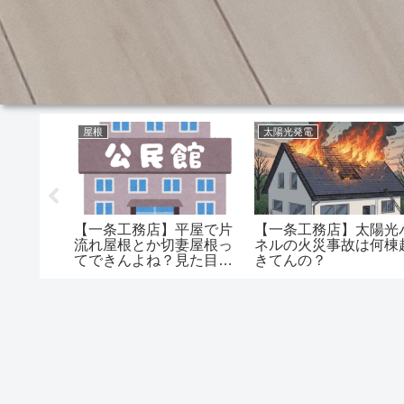
屋根
太陽光発電
別体型の
【一条工務店】平屋で片
【一条工務店】太陽光
てスマホ
流れ屋根とか切妻屋根っ
ネルの火災事故は何棟
？ 終わっ
てできんよね？見た目が
きてんの？
完全に○○○