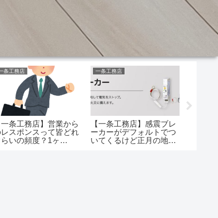
一条工務店
一条工務店
一条工務
【一条工務店】営業から
【一条工務店】感震ブレ
【一条
のレスポンスって皆どれ
ーカーがデフォルトでつ
マート
ぐらいの頻度？1ヶ
いてくるけど正月の地震
とどっ
月…？！
でブレーカー発動したひ
ては格
と居ます？