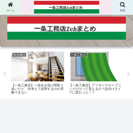
ホーム
検索
吹き抜け
一条工務店
一
【一
ド入
【一条工務店】一条吹き抜け間取り
【一条工務店】アフターでタープリ
教え
？
多いけど、何考えて採用するのか理
ングだけって買えるの？貼付けタイ
解できない
プに変わった！？