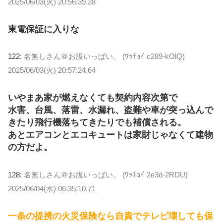
2025/06/03(火) 20:56:39.28
東電保証に入りな
122:
名無しさん＠お腹いっぱい。 (ﾜｯﾁｮｲ c289-kOlQ)
2025/06/03(火) 20:57:24.64
いやまあ家が燃えなくても契約内容次第で
水害、台風、落雷、水漏れ、盗難や車が突っ込んで
きたり飛行機落ちてきたりでも補償される。
あとエアコンとエコキュートは家財じゃなくて建物
の方だよ。
128:
名無しさん＠お腹いっぱい。 (ﾜｯﾁｮｲ 2e3d-2RDU)
2025/06/04(水) 06:35:10.71
一条の提携の火災保険なら自責でテレビ壊しても保