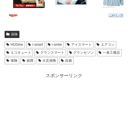
保険
HUGme
i-smart
i-smile
アイスマート
エアコン
エコキュート
グランスマート
グランセゾン
一条工務店
保険
故障
火災保険
自責
スポンサーリンク