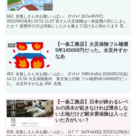
662: 名無しさん＠お腹いっぱい。 (ﾜｯﾁｮｲ 2b7a-MVH7)
2022/04/14(木) 15:51:11.07 皆さん火災保険は一条提携の所にしまし
たか？ 提携外の方は何処にしたかも教えて頂けると助かります 見積
も...
【一条工務店】火災保険フル補償
保険
5年145000円だった。水災外すか
なあ
453: 名無しさん＠お腹いっぱい。 (ﾜｯﾁｮｲ 7d95-Ke8o) 2026/05/22(金)
14:21:15.55 火災保険案内 東京海上日動 フル補償5年145000円だっ
た。 水災外すかなあ 458: 名無...
【一条工務店】日本が終わるレベ
保険
ルの洪水が起きなければ浸水しな
い土地だけど耐水害保険は入っと
いた方がいい？
918: 名無しさん＠お腹いっぱい。 (ｽﾌﾟﾌﾟ Sd7f-kkDQ) 2023/11/29(水)