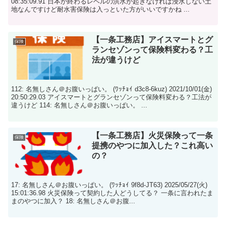
08:35:09.91 日本が終わるレベルの洪水が起きなければ浸水しない土
地なんですけど耐水害保険は入っといた方がいいですかね ...
【一条工務店】アイスマートとグ
保険
ランセゾンって保険料変わる？工
法が違うけど
112: 名無しさん＠お腹いっぱい。 (ﾜｯﾁｮｲ d3c8-6kuz) 2021/10/01(金)
20:50:29.03 アイスマートとグランセゾンって保険料変わる？工法が
違うけど 114: 名無しさん＠お腹いっぱい。 ...
【一条工務店】火災保険って一条
保険
提携のやつに加入した？これ高い
の？
17: 名無しさん＠お腹いっぱい。 (ﾜｯﾁｮｲ 9f8d-JT63) 2025/05/27(火)
15:01:36.98 火災保険って契約した人どうしてる？ 一条に言われたま
まのやつに加入？ 18: 名無しさん＠お腹...