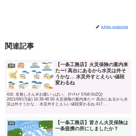
ichijo-matome
関連記事
【一条工務店】火災保険の案内来
保険
たー! 高台にあるから水災は外そ
うかな… 水災外すとえらい値段
変わるね
416: 名無しさん＠お腹いっぱい。 (ﾜｯﾁｮｲ 57b8-ShZQ)
2021/09/17(金) 16:39:48.59 火災保険の案内来たー 高台にあるから水
災は外そうかな… 水災外すとえらい値段変わるね 417:...
【一条工務店】皆さん火災保険は
保険
一条提携の所にしましたか？